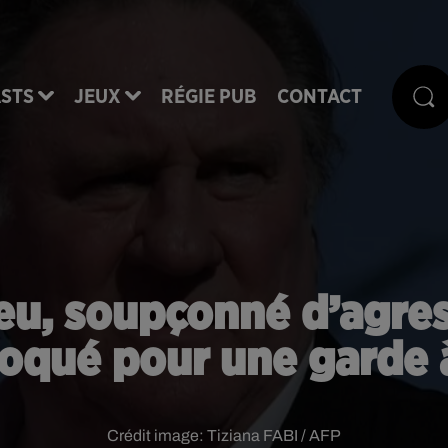
STS
JEUX
RÉGIE PUB
CONTACT
u, soupçonné d’agres
oqué pour une garde 
Crédit image:
Tiziana FABI / AFP