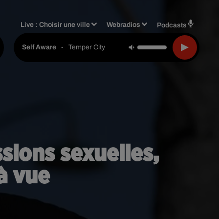
Live :
Choisir une ville
Webradios
Podcasts
-
Temper City
Self Aware
sions sexuelles,
à vue