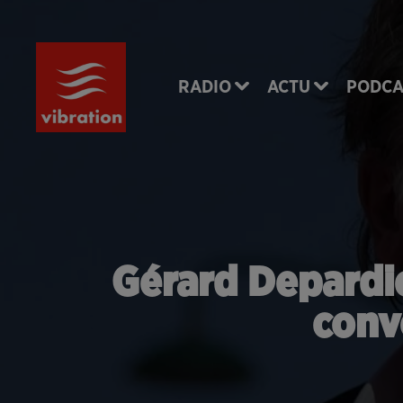
RADIO
ACTU
PODCA
Gérard Depardie
conv