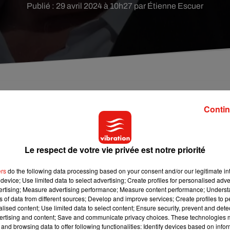
Publié : 29 avril 2024 à 10h27 par Étienne Escuer
ions sexuelles, est convoqué ce lundi 29 avril dan
Contin
 en garde à vue.
Le respect de votre vie privée est notre priorité
ressions sexuelles, l’acteur castelroussin âgé de 75 ans Gérar
ers
do the following data processing based on your consent and/or our legitimate int
device; Use limited data to select advertising; Create profiles for personalised adver
ssariat parisien en vue d’un placement en garde à vue.
vertising; Measure advertising performance; Measure content performance; Unders
ns of data from different sources; Develop and improve services; Create profiles to 
alised content; Use limited data to select content; Ensure security, prevent and detect
r une comédienne, il doit de nouveau être entendu pour des
ertising and content; Save and communicate privacy choices. These technologies
and browsing data to offer following functionalities: Identify devices based on infor
 sur le tournage d’un film en Maine-et-Loire, à Doué-la-Fontain