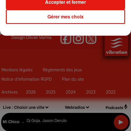
Accepter et fermer
+ DE JEUX TERMINÉS
Gérer mes choix
Design
Olivier Varma
Mentions légales
Règlements des jeux
Notice d’information RGPD
Plan du site
Archives
2026
2025
2024
2023
2022
Live :
Choisir une ville
Webradios
Podcasts
Dj Goja. Jason Derulo
Mi Chico
-