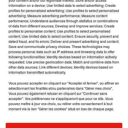
your consent and/or our legitimate interest: Store and/or access
information on a device; Use limited data to select advertising; Create
profiles for personalised advertising; Use profiles to select personalised
advertising; Measure advertising performance; Measure content
performance; Understand audiences through statistics or combinations
of data from different sources; Develop and improve services; Create
profiles to personalise content; Use profiles to select personalised
Jeux terminés
content; Use limited data to select content; Ensure security, prevent and
detect fraud, and fix errors; Deliver and present advertising and content;
Save and communicate privacy choices. These technologies may
process personal data such as IP address and browsing data to offer
following functionalities: Identify devices based on information actively
requested; Use precise geolocation data; Match and combine data from
other data sources; Link different devices; Identify devices based on
information transmitted automatically.
Vous pouvez accepter en cliquant sur "Accepter et fermer", ou affiner en
sélectionnant les finalités et/ou partenaires dans "Gérer mes choix".
Vous pouvez également refuser en cliquant sur "Continuer sans
accepter". Vos préférences ne s'appliqueront que pour ce site. Vous
pouvez mettre à jour vos choix, ou retirer votre consentement à tout
moment via le lien "Gérer les cookies" situé en bas de chaque page.