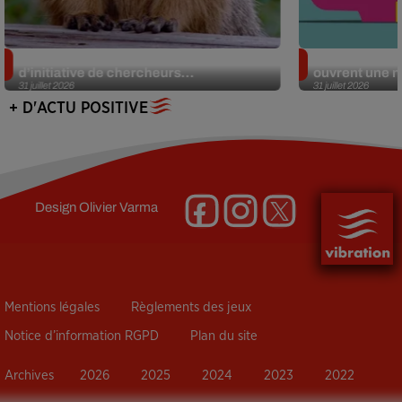
Des marmottes sur OnlyFans : la drôle
Alzheimer : d
d’initiative de chercheurs...
ouvrent une no
31 juillet 2026
31 juillet 2026
+ D'ACTU POSITIVE
Design
Olivier Varma
Mentions légales
Règlements des jeux
Notice d’information RGPD
Plan du site
Archives
2026
2025
2024
2023
2022