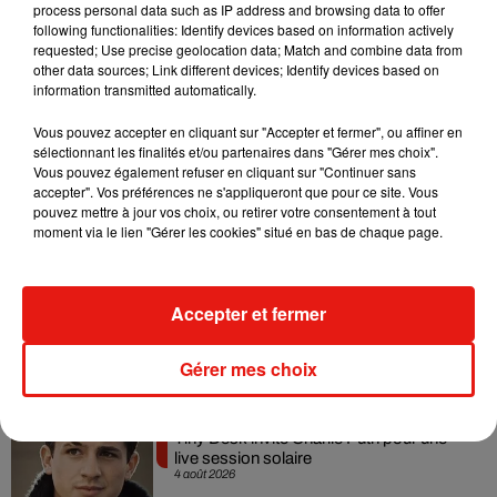
L'équipe de France affrontera l'Autriche le 17 juin, les
process personal data such as IP address and browsing data to offer
following functionalities: Identify devices based on information actively
Pays-Bas le 21 juin et la Pologne le 25 juin. Deux
requested; Use precise geolocation data; Match and combine data from
matchs amicaux sont prévus avant le tournoi, le 5 juin
other data sources; Link different devices; Identify devices based on
information transmitted automatically.
contre le Luxembourg et le 9 juin contre le Canada.
Vous pouvez accepter en cliquant sur "Accepter et fermer", ou affiner en
sélectionnant les finalités et/ou partenaires dans "Gérer mes choix".
Vous pouvez également refuser en cliquant sur "Continuer sans
accepter". Vos préférences ne s'appliqueront que pour ce site. Vous
Musique
pouvez mettre à jour vos choix, ou retirer votre consentement à tout
moment via le lien "Gérer les cookies" situé en bas de chaque page.
Benny Blanco invite Selena Gomez et
Accepter et fermer
Becky G sur son nouveau single
5 août 2026
Gérer mes choix
Tiny Desk invite Charlie Puth pour une
live session solaire
4 août 2026