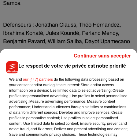
Samba
Défenseurs : Jonathan Clauss, Théo Hernandez,
Ibrahima Konaté, Jules Koundé, Ferland Mendy,
Benjamin Pavard, William Saliba, Dayot Upamecano
Continuer sans accepter
Milieux de terrain : Eduardo Camavinga, Youssouf
Le respect de votre vie privée est notre priorité
Fofana, Antoine Griezmann, N'Golo Kanté, Adrien
We and
our (447) partners
do the following data processing based on
Rabiot, Aurélien Tchouaméni, Warren Zaïre-Emery
your consent and/or our legitimate interest: Store and/or access
information on a device; Use limited data to select advertising; Create
profiles for personalised advertising; Use profiles to select personalised
Attaquants : Bradley Barcola, Kingsley Coman,
advertising; Measure advertising performance; Measure content
performance; Understand audiences through statistics or combinations
Ousmane Dembélé, Olivier Giroud, Randal Kolo
of data from different sources; Develop and improve services; Create
Muani, Kylian Mbappé, Marcus Thuram
profiles to personalise content; Use profiles to select personalised
content; Use limited data to select content; Ensure security, prevent and
detect fraud, and fix errors; Deliver and present advertising and content;
Save and communicate privacy choices. These technologies may