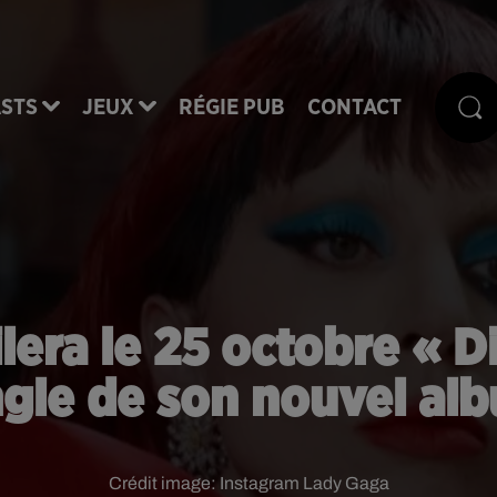
STS
JEUX
RÉGIE PUB
CONTACT
era le 25 octobre « D
ngle de son nouvel al
Crédit image:
Instagram Lady Gaga