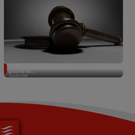
Il achète une veste 3 dollars en friperie et la revend
près de 90...
30 juillet 2026