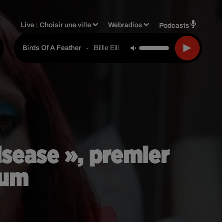
Live :
Choisir une ville
Webradios
Podcasts
-
Billie Eilish
Birds Of A Feather
isease », premier
bum