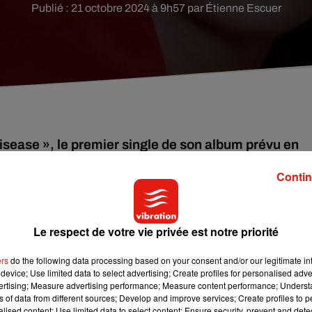
Publié : 21 octobre 2024 à 9h57 par Étienne Escuer
isease », le premier single de son album prévu en
Contin
dez-vous vendredi 25 octobre pour découvrir
Disease
, le premier
Le respect de votre vie privée est notre priorité
cé début septembre qu’une chanson serait dévoilée en octobre,
ers
do the following data processing based on your consent and/or our legitimate int
Lady Gaga a révélé le titre du single, puisqu’elle avait changé
device; Use limited data to select advertising; Create profiles for personalised adver
nitiales de chacun des titres formaient alors le mot « Disease »,
vertising; Measure advertising performance; Measure content performance; Unders
ns of data from different sources; Develop and improve services; Create profiles to 
alised content; Use limited data to select content; Ensure security, prevent and detect