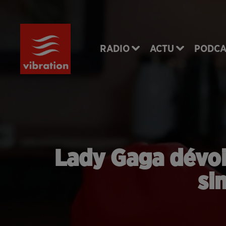
RADIO
ACTU
PODCA
Lady Gaga dévoil
si