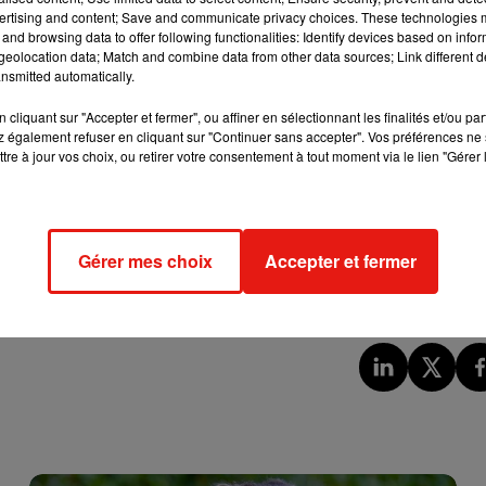
ertising and content; Save and communicate privacy choices. These technologies
and browsing data to offer following functionalities: Identify devices based on infor
s son dernier album,
Harlequin
, qui accompagne le film
Joker :
eolocation data; Match and combine data from other data sources; Link different de
 opus est attendu en février 2025. Il s’agira de son septième alb
nsmitted automatically.
Folie à deux
est un échec au box-office, le duo
Die With A Smile
d
cliquant sur "Accepter et fermer", ou affiner en sélectionnant les finalités et/ou pa
uccès.
 également refuser en cliquant sur "Continuer sans accepter". Vos préférences ne 
tre à jour vos choix, ou retirer votre consentement à tout moment via le lien "Gérer 
e cookies que vous avez exprimé. Si vous souhaitez l'afficher,
rd en cliquant sur le bouton ci-dessous.
Gérer mes choix
Accepter et fermer
cher l'élément