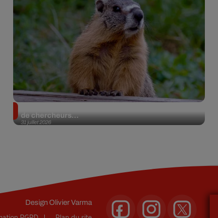
Des marmottes sur OnlyFans : la drôle d’initiative
de chercheurs...
31 juillet 2026
Design
Olivier Varma
rmation RGPD
Plan du site