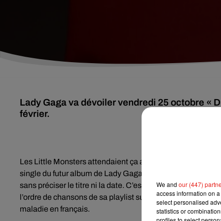
Lady Gaga va dévoiler vendredi 25 octobre « D
février.
Les Little Monsters attendaient ça avec impatience : ren
single du futur album de Lady Gaga. L’artiste avait annon
We and
our (447) partn
sans préciser le titre ni la date. C’est par une énigme que 
access information on a 
l’ordre de chansons de sa playlist sur une plateforme. Les i
select personalised ad
maladie en français.
statistics or combinatio
profiles to select person