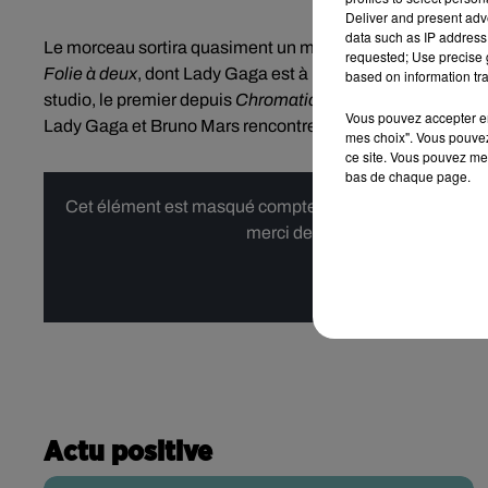
Deliver and present adv
data such as IP address 
Le morceau sortira quasiment un mois jour pour jour aprè
requested; Use precise g
Folie à deux
, dont Lady Gaga est à l’affiche. Son prochain
based on information tra
studio, le premier depuis
Chromatica
, en 2020. Si
Joker : 
Vous pouvez accepter en 
Lady Gaga et Bruno Mars rencontre quant à lui un grand s
mes choix". Vous pouvez
ce site. Vous pouvez met
bas de chaque page.
Cet élément est masqué compte-tenu du refus du dépôt d
merci de nous donner votre acco
Affi
Actu positive