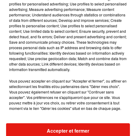
profiles for personalised advertising; Use profiles to select personalised
advertising; Measure advertising performance; Measure content
performance; Understand audiences through statistics or combinations
of data from different sources; Develop and improve services; Create
profiles to personalise content; Use profiles to select personalised
content; Use limited data to select content; Ensure security, prevent and
detect fraud, and fix errors; Deliver and present advertising and content;
Save and communicate privacy choices. These technologies may
process personal data such as IP address and browsing data to offer
following functionalities: Identify devices based on information actively
500
requested; Use precise geolocation data; Match and combine data from
Internal Server Error
.
other data sources; Link different devices; Identify devices based on
information transmitted automatically.
Vous pouvez accepter en cliquant sur "Accepter et fermer", ou affiner en
sélectionnant les finalités et/ou partenaires dans "Gérer mes choix".
Vous pouvez également refuser en cliquant sur "Continuer sans
accepter". Vos préférences ne s'appliqueront que pour ce site. Vous
pouvez mettre à jour vos choix, ou retirer votre consentement à tout
moment via le lien "Gérer les cookies" situé en bas de chaque page.
Accepter et fermer