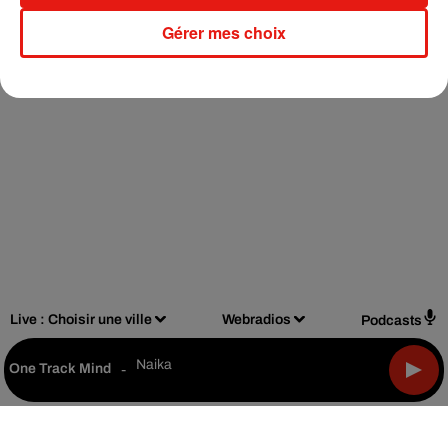
Gérer mes choix
Live :
Choisir une ville
Webradios
Podcasts
Naika
One Track Mind
-