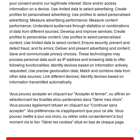
°
your consent and/or our legitimate interest: Store and/or access
information on a device; Use limited data to select advertising; Create
profiles for personalised advertising; Use profiles to select personalised
°
advertising; Measure advertising performance; Measure content
performance; Understand audiences through statistics or combinations
of data from different sources; Develop and improve services; Create
°
profiles to personalise content; Use profiles to select personalised
content; Use limited data to select content; Ensure security, prevent and
detect fraud, and fix errors; Deliver and present advertising and content;
°
Save and communicate privacy choices. These technologies may
process personal data such as IP address and browsing data to offer
°
following functionalities: Identify devices based on information actively
requested; Use precise geolocation data; Match and combine data from
other data sources; Link different devices; Identify devices based on
°
information transmitted automatically.
Vous pouvez accepter en cliquant sur "Accepter et fermer", ou affiner en
°
sélectionnant les finalités et/ou partenaires dans "Gérer mes choix".
La météo des autres villes
Angers
Argenton sur Creuse
Vous pouvez également refuser en cliquant sur "Continuer sans
accepter". Vos préférences ne s'appliqueront que pour ce site. Vous
Autun
Auxerre
Bourges
Château-Chinon
Châteaudun
pouvez mettre à jour vos choix, ou retirer votre consentement à tout
Châteauroux
Cluny
Dourdan
Etampes
Gien
Issoudun
moment via le lien "Gérer les cookies" situé en bas de chaque page.
La Châtre
Le Blanc
Le Mans
Loches
Mamers
Montargis
Moulins
Mâcon
Nantes
Nevers
Nogent-le-Rotrou
Orléans