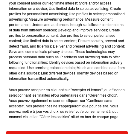
°
your consent and/or our legitimate interest: Store and/or access
information on a device; Use limited data to select advertising; Create
profiles for personalised advertising; Use profiles to select personalised
°
advertising; Measure advertising performance; Measure content
performance; Understand audiences through statistics or combinations
of data from different sources; Develop and improve services; Create
°
profiles to personalise content; Use profiles to select personalised
content; Use limited data to select content; Ensure security, prevent and
detect fraud, and fix errors; Deliver and present advertising and content;
°
Save and communicate privacy choices. These technologies may
process personal data such as IP address and browsing data to offer
°
following functionalities: Identify devices based on information actively
requested; Use precise geolocation data; Match and combine data from
other data sources; Link different devices; Identify devices based on
°
information transmitted automatically.
Vous pouvez accepter en cliquant sur "Accepter et fermer", ou affiner en
°
sélectionnant les finalités et/ou partenaires dans "Gérer mes choix".
La météo des autres villes
Angers
Argenton sur Creuse
Vous pouvez également refuser en cliquant sur "Continuer sans
accepter". Vos préférences ne s'appliqueront que pour ce site. Vous
Autun
Auxerre
Blois
Bourges
Château-Chinon
Châteaudun
pouvez mettre à jour vos choix, ou retirer votre consentement à tout
Châteauroux
Cluny
Dourdan
Etampes
Gien
La Châtre
moment via le lien "Gérer les cookies" situé en bas de chaque page.
Le Blanc
Le Mans
Loches
Mamers
Montargis
Moulins
Mâcon
Nantes
Nevers
Nogent-le-Rotrou
Orléans
Pithiviers