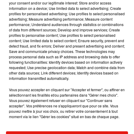
°
your consent and/or our legitimate interest: Store and/or access
information on a device; Use limited data to select advertising; Create
profiles for personalised advertising; Use profiles to select personalised
°
advertising; Measure advertising performance; Measure content
performance; Understand audiences through statistics or combinations
of data from different sources; Develop and improve services; Create
°
profiles to personalise content; Use profiles to select personalised
content; Use limited data to select content; Ensure security, prevent and
detect fraud, and fix errors; Deliver and present advertising and content;
°
Save and communicate privacy choices. These technologies may
process personal data such as IP address and browsing data to offer
°
following functionalities: Identify devices based on information actively
requested; Use precise geolocation data; Match and combine data from
other data sources; Link different devices; Identify devices based on
°
information transmitted automatically.
Vous pouvez accepter en cliquant sur "Accepter et fermer", ou affiner en
°
sélectionnant les finalités et/ou partenaires dans "Gérer mes choix".
La météo des autres villes
Angers
Argenton sur Creuse
Vous pouvez également refuser en cliquant sur "Continuer sans
accepter". Vos préférences ne s'appliqueront que pour ce site. Vous
Autun
Auxerre
Blois
Bourges
Château-Chinon
Châteaudun
pouvez mettre à jour vos choix, ou retirer votre consentement à tout
Châteauroux
Cluny
Dourdan
Etampes
Gien
Issoudun
moment via le lien "Gérer les cookies" situé en bas de chaque page.
La Châtre
Le Blanc
Le Mans
Loches
Montargis
Moulins
Mâcon
Nantes
Nevers
Nogent-le-Rotrou
Orléans
Pithiviers