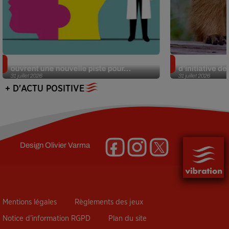
Alzheimer : des chercheurs japonais
Des marmottes
ouvrent une nouvelle piste pour...
d’initiative d
31 juillet 2026
31 juillet 2026
+ D'ACTU POSITIVE
Design
Olivier Varma
Mentions légales
Règlements des jeux
Notice d’information RGPD
Plan du site