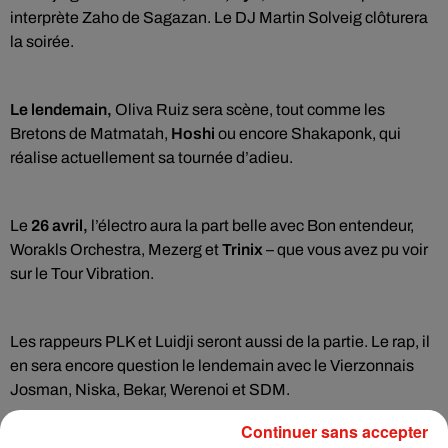
interprète Zaho de Sagazan. Le DJ Martin Solveig clôturera
la soirée.
Le lendemain,
Oliva Ruiz sera scène, tout comme les
Bretons de Matmatah,
Hoshi
ou encore Shakaponk, qui
réalise actuellement sa tournée d’adieu.
Le
26 avril,
l’électro aura la part belle avec Bon entendeur,
Worakls Orchestra, Mezerg et
Trinix
– que vous avez pu voir
sur le Tour Vibration.
Les rappeurs PLK et Luidji seront aussi de la partie. Le rap, il
en sera encore question le lendemain avec le Vierzonnais
Josman, Niska, Bekar, Werenoi et SDM.
Continuer sans accepter