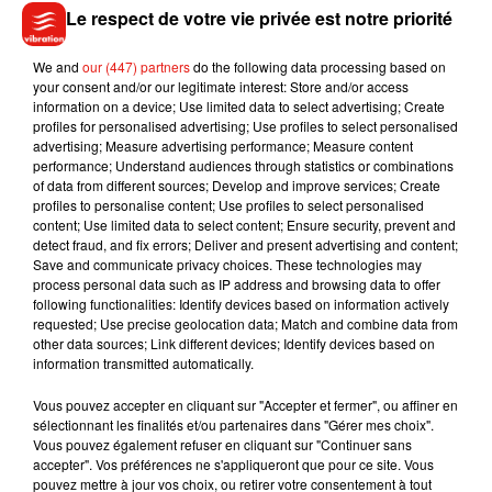
Enfin, le
28 avril,
NEJ et
M Pokora
se produiront sur la scène
Le respect de votre vie privée est notre priorité
du W.
We and
our (447) partners
do the following data processing based on
your consent and/or our legitimate interest: Store and/or access
information on a device; Use limited data to select advertising; Create
La
billetterie
est désormais accessible.
profiles for personalised advertising; Use profiles to select personalised
advertising; Measure advertising performance; Measure content
performance; Understand audiences through statistics or combinations
of data from different sources; Develop and improve services; Create
profiles to personalise content; Use profiles to select personalised
content; Use limited data to select content; Ensure security, prevent and
detect fraud, and fix errors; Deliver and present advertising and content;
Musique
Save and communicate privacy choices. These technologies may
process personal data such as IP address and browsing data to offer
following functionalities: Identify devices based on information actively
requested; Use precise geolocation data; Match and combine data from
other data sources; Link different devices; Identify devices based on
Julien Lieb s’essaye à la vie de chatelain
information transmitted automatically.
dans son nouveau clip
7 août 2026
Vous pouvez accepter en cliquant sur "Accepter et fermer", ou affiner en
sélectionnant les finalités et/ou partenaires dans "Gérer mes choix".
Vous pouvez également refuser en cliquant sur "Continuer sans
accepter". Vos préférences ne s'appliqueront que pour ce site. Vous
pouvez mettre à jour vos choix, ou retirer votre consentement à tout
Madonna sort enfin le remix de « Love