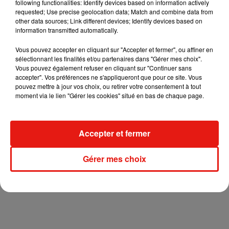
following functionalities: Identify devices based on information actively
requested; Use precise geolocation data; Match and combine data from
other data sources; Link different devices; Identify devices based on
information transmitted automatically.
Vous pouvez accepter en cliquant sur "Accepter et fermer", ou affiner en
sélectionnant les finalités et/ou partenaires dans "Gérer mes choix".
+ DE JEUX
Vous pouvez également refuser en cliquant sur "Continuer sans
accepter". Vos préférences ne s'appliqueront que pour ce site. Vous
pouvez mettre à jour vos choix, ou retirer votre consentement à tout
moment via le lien "Gérer les cookies" situé en bas de chaque page.
Musique
Grand Corps
Malade
Accepter et fermer
emmène
Styleto en
31 juillet 2026
road-trip dans
Gérer mes choix
son nouveau
+ DE MUSIQUE
clip