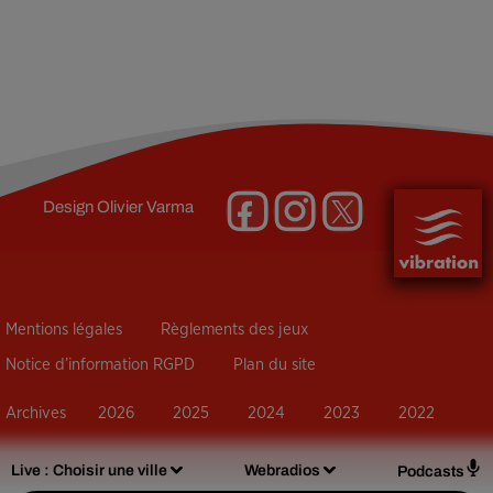
Design
Olivier Varma
Mentions légales
Règlements des jeux
Notice d’information RGPD
Plan du site
Archives
2026
2025
2024
2023
2022
Live :
Choisir une ville
Webradios
Podcasts