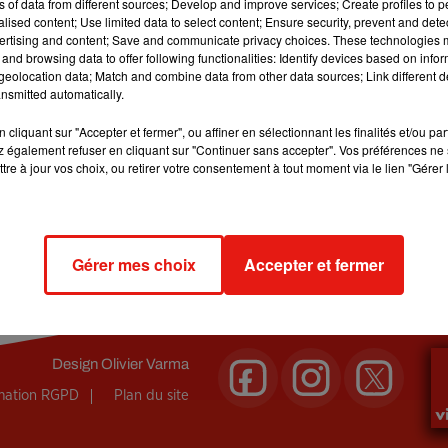
ns of data from different sources; Develop and improve services; Create profiles to 
alised content; Use limited data to select content; Ensure security, prevent and detect
ertising and content; Save and communicate privacy choices. These technologies
and browsing data to offer following functionalities: Identify devices based on infor
eolocation data; Match and combine data from other data sources; Link different de
nsmitted automatically.
cliquant sur "Accepter et fermer", ou affiner en sélectionnant les finalités et/ou pa
!
 également refuser en cliquant sur "Continuer sans accepter". Vos préférences ne 
tre à jour vos choix, ou retirer votre consentement à tout moment via le lien "Gérer 
du moment
aux plus grands
classiques
, en passant par les meill
ur WhatsApp ! Réagissez au 07 80 98 98 98.
Gérer mes choix
Accepter et fermer
Design
Olivier Varma
rmation RGPD
Plan du site