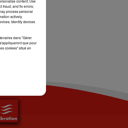
personalise content; Use
 fraud, and fix errors;
 may process personal
mation actively
vices; Identify devices
rtenaires dans "Gérer
s'appliqueront que pour
les cookies" situé en
eures
nouveautés
.