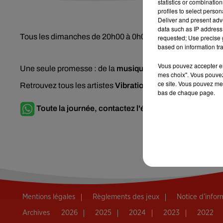
statistics or combinatio
profiles to select person
Deliver and present adv
data such as IP address 
Tous les dimanches de 20h00 à 0h00.
requested; Use precise g
based on information tra
Vous pouvez accepter en 
Une seule promesse : de la
musique
, juste de la
musique
mes choix". Vous pouvez
ce site. Vous pouvez met
Retrouvez tous les artistes
Vibration
, des plus gros
hits 
bas de chaque page.
Toute la journée, contactez l'équipe de Vibration s
Mentions légales
Règlements des jeux
Notice d’info
Archives
2026
2025
2024
2023
2022