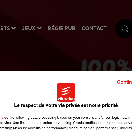
STS
JEUX
RÉGIE PUB
CONTACT
Contin
0% Musique | Week-
Le respect de votre vie privée est notre priorité
ers
do the following data processing based on your consent and/or our legitimate int
device; Use limited data to select advertising; Create profiles for personalised adver
vertising; Measure advertising performance; Measure content performance; Unders