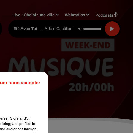
Live :
Choisir une ville
Webradios
Podcasts
-
Adele Castillon
Été Avec Toi
uer sans accepter
end
erest: Store and/or
tising; Use profiles to
tand audiences through