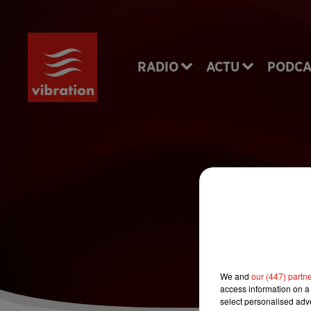
RADIO
ACTU
PODCA
10
We and
our (447) partn
access information on a 
select personalised ad