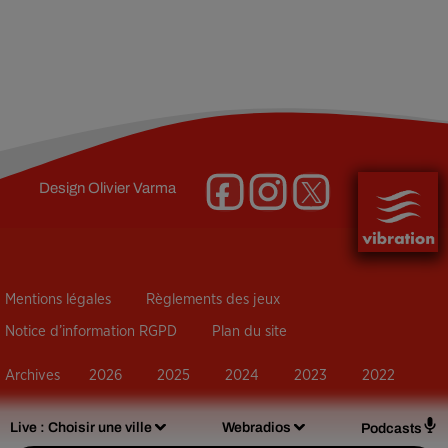
Design
Olivier Varma
Mentions légales
Règlements des jeux
Notice d’information RGPD
Plan du site
Archives
2026
2025
2024
2023
2022
Live :
Choisir une ville
Webradios
Podcasts