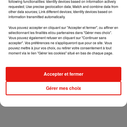
following functionalities: Identify devices based on information actively
requested; Use precise geolocation data; Match and combine data from
other data sources; Link different devices; Identify devices based on
information transmitted automatically.
Vous pouvez accepter en cliquant sur "Accepter et fermer", ou affiner en
sélectionnant les finalités et/ou partenaires dans "Gérer mes choix".
+ DE JEUX
Vous pouvez également refuser en cliquant sur "Continuer sans
accepter". Vos préférences ne s'appliqueront que pour ce site. Vous
pouvez mettre à jour vos choix, ou retirer votre consentement à tout
moment via le lien "Gérer les cookies" situé en bas de chaque page.
Musique
Angèle et
Amélie Lens
Accepter et fermer
dévoilent leur
collaboration
7 août 2026
tant attendue
Gérer mes choix
+ DE MUSIQUE