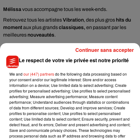
Mélissa
vous accompagne tous les week-ends.
Retrouvez tous les artistes
Vibration
, des plus gros
hits du
moment
aux plus grands
classiques,
en passant par les
meilleures
nouveautés
.
Continuer sans accepter
Toute la journée, contactez l'équipe de Vibration sur
WhatsApp ! Réagissez au 07 80 98 98 98.
Le respect de votre vie privée est notre priorité
À gagner sur Vibration
We and
our (447) partners
do the following data processing based on
your consent and/or our legitimate interest: Store and/or access
information on a device; Use limited data to select advertising; Create
profiles for personalised advertising; Use profiles to select personalised
advertising; Measure advertising performance; Measure content
performance; Understand audiences through statistics or combinations
of data from different sources; Develop and improve services; Create
profiles to personalise content; Use profiles to select personalised
content; Use limited data to select content; Ensure security, prevent and
detect fraud, and fix errors; Deliver and present advertising and content;
Save and communicate privacy choices. These technologies may
process personal data such as IP address and browsing data to offer