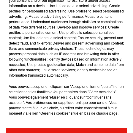
your consent and/or our legitimate interest: Store and/or access
information on a device; Use limited data to select advertising; Create
profiles for personalised advertising; Use profiles to select personalised
advertising; Measure advertising performance; Measure content
performance; Understand audiences through statistics or combinations
of data from different sources; Develop and improve services; Create
profiles to personalise content; Use profiles to select personalised
Jeux terminés
content; Use limited data to select content; Ensure security, prevent and
detect fraud, and fix errors; Deliver and present advertising and content;
Save and communicate privacy choices. These technologies may
process personal data such as IP address and browsing data to offer
following functionalities: Identify devices based on information actively
requested; Use precise geolocation data; Match and combine data from
other data sources; Link different devices; Identify devices based on
information transmitted automatically.
Vous pouvez accepter en cliquant sur "Accepter et fermer", ou affiner en
sélectionnant les finalités et/ou partenaires dans "Gérer mes choix".
Vous pouvez également refuser en cliquant sur "Continuer sans
accepter". Vos préférences ne s'appliqueront que pour ce site. Vous
pouvez mettre à jour vos choix, ou retirer votre consentement à tout
moment via le lien "Gérer les cookies" situé en bas de chaque page.