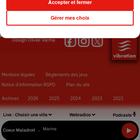
Accepter et fermer
+ DE JEUX TERMINÉS
Gérer mes choix
Design
Olivier Varma
Mentions légales
Règlements des jeux
Notice d’information RGPD
Plan du site
Archives
2026
2025
2024
2023
2022
Live :
Choisir une ville
Webradios
Podcasts
Marine
Coeur Maladroit
-