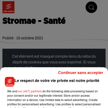
Vibrez avec nous
Stromae - Santé
Publié : 15 octobre 2021
Cet élément est masqué compte-tenu du refus du
dépôt de cookies que vous avez exprimé. Si vous
souhaitez l'afficher, merci de nous donner votre accord
Continuer sans accepter
en cliquant sur le bouton ci-dessous.
Le respect de votre vie privée est notre priorité
Afficher l'élément
We and
our (447) partners
do the following data processing based on
your consent and/or our legitimate interest: Store and/or access
information on a device; Use limited data to select advertising; Create
Musique
profiles for personalised advertising; Use profiles to select personalised