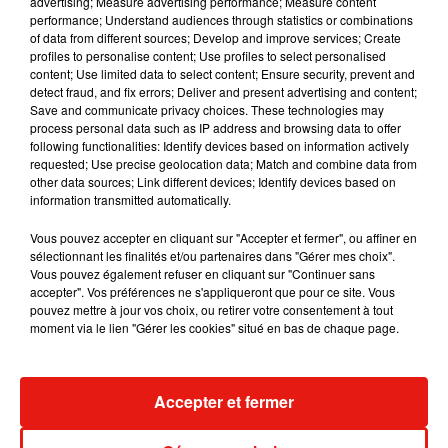
advertising; Measure advertising performance; Measure content
performance; Understand audiences through statistics or combinations
of data from different sources; Develop and improve services; Create
profiles to personalise content; Use profiles to select personalised
content; Use limited data to select content; Ensure security, prevent and
detect fraud, and fix errors; Deliver and present advertising and content;
Save and communicate privacy choices. These technologies may
process personal data such as IP address and browsing data to offer
following functionalities: Identify devices based on information actively
requested; Use precise geolocation data; Match and combine data from
other data sources; Link different devices; Identify devices based on
information transmitted automatically.
Vous pouvez accepter en cliquant sur "Accepter et fermer", ou affiner en
sélectionnant les finalités et/ou partenaires dans "Gérer mes choix".
Vous pouvez également refuser en cliquant sur "Continuer sans
accepter". Vos préférences ne s'appliqueront que pour ce site. Vous
Benny Blanco invite Selena Gomez et
Tiny Desk invi
pouvez mettre à jour vos choix, ou retirer votre consentement à tout
Becky G sur son nouveau single
live session s
moment via le lien "Gérer les cookies" situé en bas de chaque page.
5 août 2026
4 août 2026
+ DE MUSIQUE
Accepter et fermer