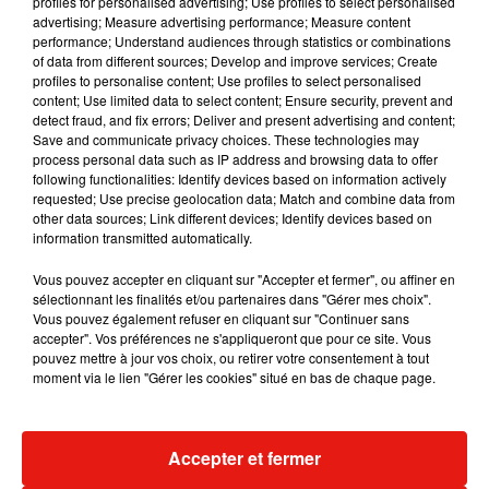
profiles for personalised advertising; Use profiles to select personalised
Musique
advertising; Measure advertising performance; Measure content
performance; Understand audiences through statistics or combinations
of data from different sources; Develop and improve services; Create
profiles to personalise content; Use profiles to select personalised
content; Use limited data to select content; Ensure security, prevent and
detect fraud, and fix errors; Deliver and present advertising and content;
Save and communicate privacy choices. These technologies may
process personal data such as IP address and browsing data to offer
following functionalities: Identify devices based on information actively
requested; Use precise geolocation data; Match and combine data from
other data sources; Link different devices; Identify devices based on
information transmitted automatically.
Vous pouvez accepter en cliquant sur "Accepter et fermer", ou affiner en
sélectionnant les finalités et/ou partenaires dans "Gérer mes choix".
Vous pouvez également refuser en cliquant sur "Continuer sans
accepter". Vos préférences ne s'appliqueront que pour ce site. Vous
pouvez mettre à jour vos choix, ou retirer votre consentement à tout
Julien Lieb s’essaye à la vie de
Madonna sort 
moment via le lien "Gérer les cookies" situé en bas de chaque page.
chatelain dans son nouveau clip
Sensation » a
7 août 2026
7 août 2026
+ DE MUSIQUE
Accepter et fermer