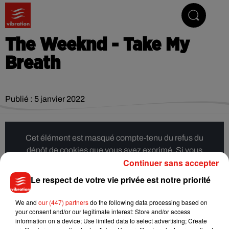
Vibrez avec nous
The Weeknd - Take My
Breath
Publié : 5 janvier 2022
Cet élément est masqué compte-tenu du refus du
dépôt de cookies que vous avez exprimé. Si vous
Continuer sans accepter
souhaitez l'afficher, merci de nous donner votre accord
en cliquant sur le bouton ci-dessous.
Le respect de votre vie privée est notre priorité
Afficher l'élément
We and
our (447) partners
do the following data processing based on
your consent and/or our legitimate interest: Store and/or access
information on a device; Use limited data to select advertising; Create