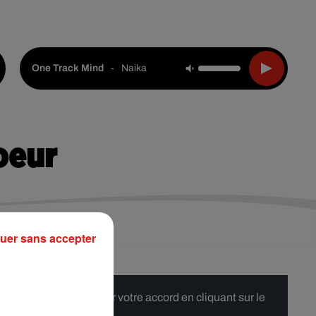
Live :
Choisir une ville
Webradios
Podcasts
-
Naika
One Track Mind
oeur
uer sans accepter
 merci de nous donner votre accord en cliquant sur le