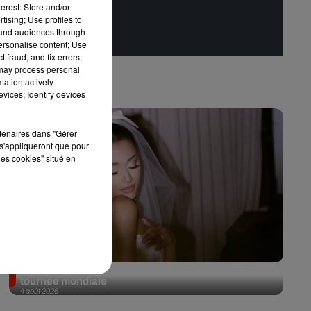
erest: Store and/or
tising; Use profiles to
tand audiences through
personalise content; Use
 fraud, and fix errors;
 may process personal
mation actively
vices; Identify devices
rtenaires dans "Gérer
s'appliqueront que pour
les cookies" situé en
Ariana Grande prendra une pause après sa
tournée mondiale
4 août 2026