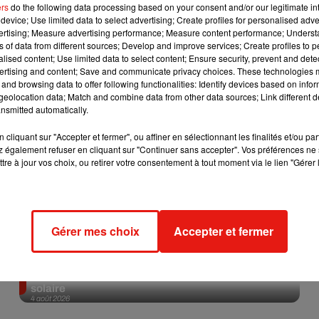
ers
do the following data processing based on your consent and/or our legitimate int
device; Use limited data to select advertising; Create profiles for personalised adver
Afficher l'élément
vertising; Measure advertising performance; Measure content performance; Unders
ns of data from different sources; Develop and improve services; Create profiles to 
alised content; Use limited data to select content; Ensure security, prevent and detect
ertising and content; Save and communicate privacy choices. These technologies
and browsing data to offer following functionalities: Identify devices based on infor
eolocation data; Match and combine data from other data sources; Link different de
nsmitted automatically.
cliquant sur "Accepter et fermer", ou affiner en sélectionnant les finalités et/ou pa
 également refuser en cliquant sur "Continuer sans accepter". Vos préférences ne 
tre à jour vos choix, ou retirer votre consentement à tout moment via le lien "Gérer 
Gérer mes choix
Accepter et fermer
Tiny Desk invite Charlie Puth pour une live session
solaire
4 août 2026