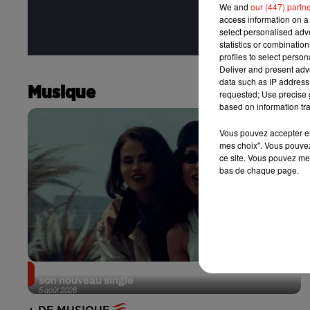
We and
our (447) partn
access information on a 
select personalised ad
statistics or combinatio
profiles to select person
Deliver and present adv
data such as IP address 
Musique
requested; Use precise g
based on information tra
Vous pouvez accepter en 
mes choix". Vous pouvez
ce site. Vous pouvez met
bas de chaque page.
Benny Blanco invite Selena Gomez et Becky G sur
son nouveau single
5 août 2026