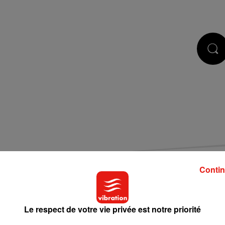
STS
JEUX
RÉGIE PUB
CONTACT
Contin
Le respect de votre vie privée est notre priorité
 de cookies que vous avez exprimé. Si vous souhaitez l'afficher,
bouton ci-dessous.