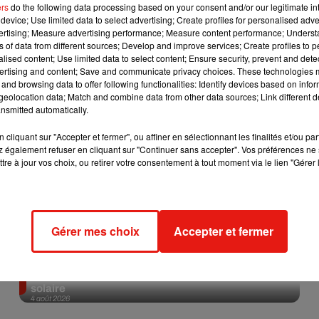
ers
do the following data processing based on your consent and/or our legitimate int
device; Use limited data to select advertising; Create profiles for personalised adver
Afficher l'élément
vertising; Measure advertising performance; Measure content performance; Unders
ns of data from different sources; Develop and improve services; Create profiles to 
alised content; Use limited data to select content; Ensure security, prevent and detect
ertising and content; Save and communicate privacy choices. These technologies
and browsing data to offer following functionalities: Identify devices based on infor
eolocation data; Match and combine data from other data sources; Link different de
nsmitted automatically.
cliquant sur "Accepter et fermer", ou affiner en sélectionnant les finalités et/ou pa
 également refuser en cliquant sur "Continuer sans accepter". Vos préférences ne 
tre à jour vos choix, ou retirer votre consentement à tout moment via le lien "Gérer 
Gérer mes choix
Accepter et fermer
Tiny Desk invite Charlie Puth pour une live session
solaire
4 août 2026