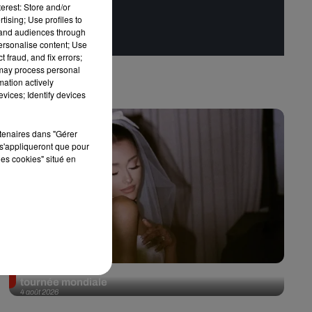
erest: Store and/or
tising; Use profiles to
tand audiences through
personalise content; Use
 fraud, and fix errors;
 may process personal
mation actively
vices; Identify devices
rtenaires dans "Gérer
s'appliqueront que pour
les cookies" situé en
Ariana Grande prendra une pause après sa
tournée mondiale
4 août 2026