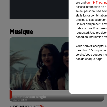
We and
our (447) partn
access information on a 
select personalised ad
statistics or combinatio
profiles to select person
Deliver and present adv
data such as IP address 
Musique
requested; Use precise g
based on information tra
Vous pouvez accepter en 
mes choix". Vous pouvez
ce site. Vous pouvez met
bas de chaque page.
Benny Blanco invite Selena Gomez et Becky G sur
son nouveau single
5 août 2026