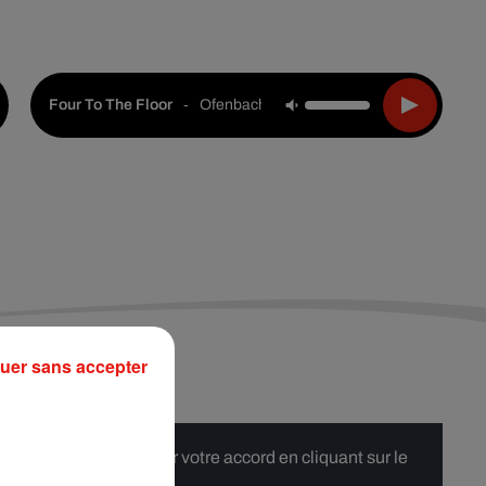
Live :
Choisir une ville
Webradios
Podcasts
-
Ofenbach, Starsailor
Four To The Floor
uer sans accepter
 merci de nous donner votre accord en cliquant sur le