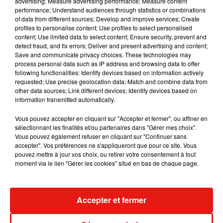
advertising; Measure advertising performance; Measure content
performance; Understand audiences through statistics or combinations
of data from different sources; Develop and improve services; Create
profiles to personalise content; Use profiles to select personalised
content; Use limited data to select content; Ensure security, prevent and
detect fraud, and fix errors; Deliver and present advertising and content;
Save and communicate privacy choices. These technologies may
process personal data such as IP address and browsing data to offer
following functionalities: Identify devices based on information actively
requested; Use precise geolocation data; Match and combine data from
other data sources; Link different devices; Identify devices based on
information transmitted automatically.
Vous pouvez accepter en cliquant sur "Accepter et fermer", ou affiner en
sélectionnant les finalités et/ou partenaires dans "Gérer mes choix".
Vous pouvez également refuser en cliquant sur "Continuer sans
accepter". Vos préférences ne s'appliqueront que pour ce site. Vous
Benny Blanco invite Selena Gomez et
Tiny Desk invi
pouvez mettre à jour vos choix, ou retirer votre consentement à tout
Becky G sur son nouveau single
live session s
moment via le lien "Gérer les cookies" situé en bas de chaque page.
5 août 2026
4 août 2026
+ DE MUSIQUE
Accepter et fermer