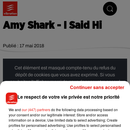
Vibrez avec nous
Amy Shark - I Said Hi
Publié : 17 mai 2018
Cet élément est masqué compte-tenu du refus du
dépôt de cookies que vous avez exprimé. Si vous
souhaitez l'afficher, merci de nous donner votre accord
Continuer sans accepter
en cliquant sur le bouton ci-dessous.
Le respect de votre vie privée est notre priorité
Afficher l'élément
We and
our (447) partners
do the following data processing based on
your consent and/or our legitimate interest: Store and/or access
information on a device; Use limited data to select advertising; Create
Musique
profiles for personalised advertising; Use profiles to select personalised