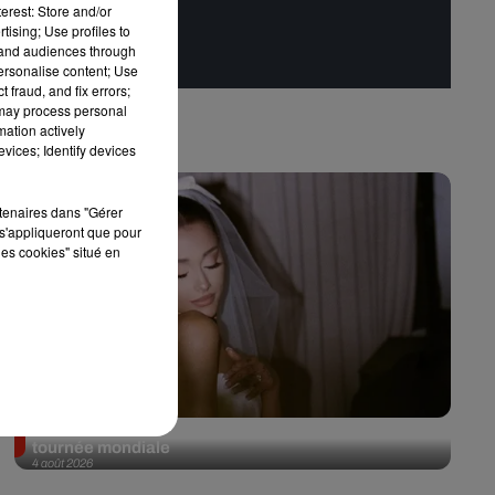
erest: Store and/or
tising; Use profiles to
tand audiences through
personalise content; Use
 fraud, and fix errors;
 may process personal
mation actively
vices; Identify devices
rtenaires dans "Gérer
s'appliqueront que pour
les cookies" situé en
Ariana Grande prendra une pause après sa
tournée mondiale
4 août 2026