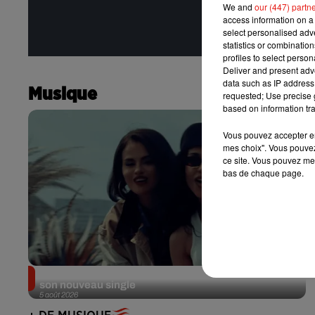
We and
our (447) partn
access information on a 
select personalised ad
statistics or combinatio
profiles to select person
Deliver and present adv
data such as IP address 
Musique
requested; Use precise g
based on information tra
Vous pouvez accepter en 
mes choix". Vous pouvez
ce site. Vous pouvez met
bas de chaque page.
Benny Blanco invite Selena Gomez et Becky G sur
son nouveau single
5 août 2026