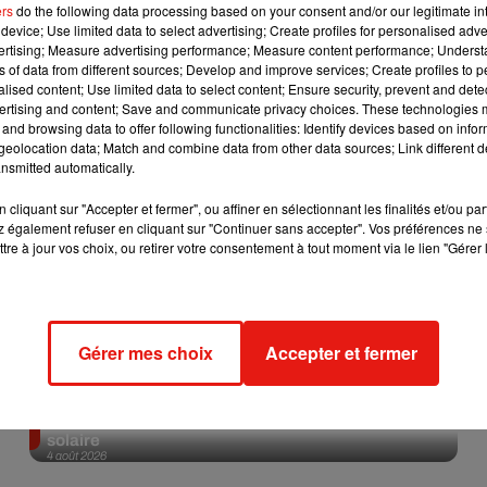
ers
do the following data processing based on your consent and/or our legitimate int
device; Use limited data to select advertising; Create profiles for personalised adver
Afficher l'élément
vertising; Measure advertising performance; Measure content performance; Unders
ns of data from different sources; Develop and improve services; Create profiles to 
alised content; Use limited data to select content; Ensure security, prevent and detect
ertising and content; Save and communicate privacy choices. These technologies
and browsing data to offer following functionalities: Identify devices based on infor
eolocation data; Match and combine data from other data sources; Link different de
nsmitted automatically.
cliquant sur "Accepter et fermer", ou affiner en sélectionnant les finalités et/ou pa
 également refuser en cliquant sur "Continuer sans accepter". Vos préférences ne 
tre à jour vos choix, ou retirer votre consentement à tout moment via le lien "Gérer 
Gérer mes choix
Accepter et fermer
Tiny Desk invite Charlie Puth pour une live session
solaire
4 août 2026