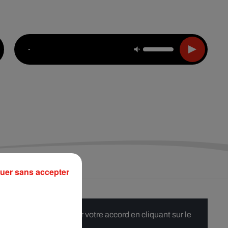
Live :
Choisir une ville
Webradios
Podcasts
-
uer sans accepter
 merci de nous donner votre accord en cliquant sur le