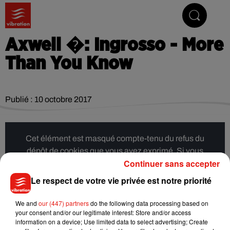
Vibrez avec nous
Axwell �: Ingrosso - More
Than You Know
Publié : 10 octobre 2017
Cet élément est masqué compte-tenu du refus du
dépôt de cookies que vous avez exprimé. Si vous
Continuer sans accepter
souhaitez l'afficher, merci de nous donner votre accord
en cliquant sur le bouton ci-dessous.
Le respect de votre vie privée est notre priorité
Afficher l'élément
We and
our (447) partners
do the following data processing based on
your consent and/or our legitimate interest: Store and/or access
information on a device; Use limited data to select advertising; Create