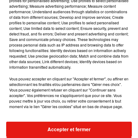
profiles for personalised advertising; Use profiles to select personalised
Musique
advertising; Measure advertising performance; Measure content
performance; Understand audiences through statistics or combinations
of data from different sources; Develop and improve services; Create
profiles to personalise content; Use profiles to select personalised
content; Use limited data to select content; Ensure security, prevent and
detect fraud, and fix errors; Deliver and present advertising and content;
Save and communicate privacy choices. These technologies may
process personal data such as IP address and browsing data to offer
following functionalities: Identify devices based on information actively
requested; Use precise geolocation data; Match and combine data from
other data sources; Link different devices; Identify devices based on
information transmitted automatically.
Vous pouvez accepter en cliquant sur "Accepter et fermer", ou affiner en
sélectionnant les finalités et/ou partenaires dans "Gérer mes choix".
Vous pouvez également refuser en cliquant sur "Continuer sans
accepter". Vos préférences ne s'appliqueront que pour ce site. Vous
pouvez mettre à jour vos choix, ou retirer votre consentement à tout
Julien Lieb s’essaye à la vie de
Madonna sort 
moment via le lien "Gérer les cookies" situé en bas de chaque page.
chatelain dans son nouveau clip
Sensation » a
7 août 2026
7 août 2026
+ DE MUSIQUE
Accepter et fermer