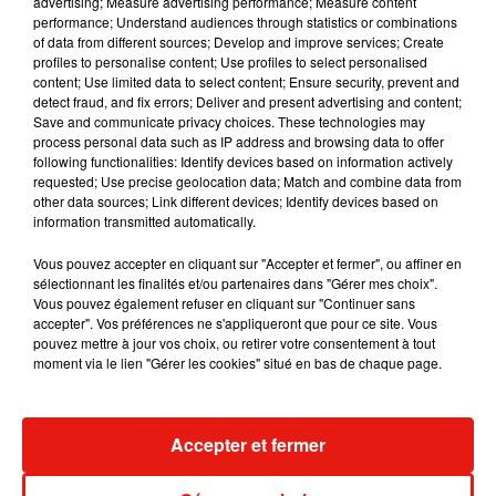
advertising; Measure advertising performance; Measure content
performance; Understand audiences through statistics or combinations
of data from different sources; Develop and improve services; Create
profiles to personalise content; Use profiles to select personalised
content; Use limited data to select content; Ensure security, prevent and
detect fraud, and fix errors; Deliver and present advertising and content;
Save and communicate privacy choices. These technologies may
process personal data such as IP address and browsing data to offer
following functionalities: Identify devices based on information actively
requested; Use precise geolocation data; Match and combine data from
other data sources; Link different devices; Identify devices based on
information transmitted automatically.
Vous pouvez accepter en cliquant sur "Accepter et fermer", ou affiner en
sélectionnant les finalités et/ou partenaires dans "Gérer mes choix".
Vous pouvez également refuser en cliquant sur "Continuer sans
accepter". Vos préférences ne s'appliqueront que pour ce site. Vous
Benny Blanco invite Selena Gomez et
Tiny Desk invi
pouvez mettre à jour vos choix, ou retirer votre consentement à tout
Becky G sur son nouveau single
live session s
moment via le lien "Gérer les cookies" situé en bas de chaque page.
5 août 2026
4 août 2026
+ DE MUSIQUE
Accepter et fermer