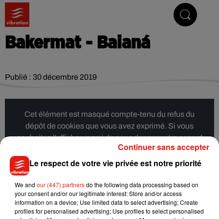
Vibrez avec nous
Bakermat - Baianá
Publié : 30 décembre 2019
Cet élément est masqué compte-tenu du refus du
dépôt de cookies que vous avez exprimé. Si vous
souhaitez l'afficher, merci de nous donner votre accord
Continuer sans accepter
en cliquant sur le bouton ci-dessous.
Le respect de votre vie privée est notre priorité
Afficher l'élément
We and
our (447) partners
do the following data processing based on
your consent and/or our legitimate interest: Store and/or access
information on a device; Use limited data to select advertising; Create
Musique
profiles for personalised advertising; Use profiles to select personalised