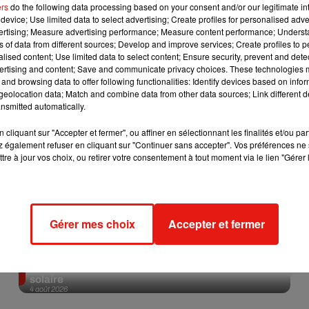
ers
do the following data processing based on your consent and/or our legitimate int
device; Use limited data to select advertising; Create profiles for personalised adver
Afficher l'élément
vertising; Measure advertising performance; Measure content performance; Unders
ns of data from different sources; Develop and improve services; Create profiles to 
alised content; Use limited data to select content; Ensure security, prevent and detect
ertising and content; Save and communicate privacy choices. These technologies
and browsing data to offer following functionalities: Identify devices based on infor
eolocation data; Match and combine data from other data sources; Link different de
nsmitted automatically.
cliquant sur "Accepter et fermer", ou affiner en sélectionnant les finalités et/ou pa
 également refuser en cliquant sur "Continuer sans accepter". Vos préférences ne 
tre à jour vos choix, ou retirer votre consentement à tout moment via le lien "Gérer 
Gérer mes choix
Accepter et fermer
Tiny Desk invite Charlie Puth pour une live session
solaire
4 août 2026