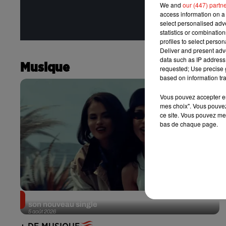
We and
our (447) partn
access information on a 
select personalised ad
statistics or combinatio
profiles to select person
Deliver and present adv
data such as IP address 
Musique
requested; Use precise g
based on information tra
Vous pouvez accepter en 
mes choix". Vous pouvez
ce site. Vous pouvez met
bas de chaque page.
Benny Blanco invite Selena Gomez et Becky G sur
son nouveau single
5 août 2026