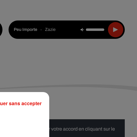
Live :
Choisir une ville
Webradios
Podcasts
-
Zazie
Peu Importe
uer sans accepter
 merci de nous donner votre accord en cliquant sur le