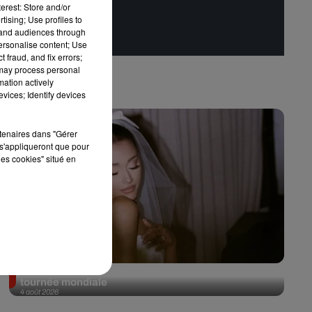
erest: Store and/or
tising; Use profiles to
tand audiences through
personalise content; Use
 fraud, and fix errors;
 may process personal
mation actively
vices; Identify devices
rtenaires dans "Gérer
s'appliqueront que pour
les cookies" situé en
Ariana Grande prendra une pause après sa
tournée mondiale
4 août 2026