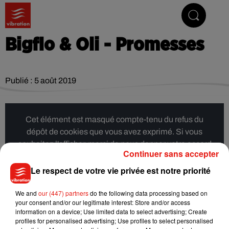
Vibrez avec nous
Bigflo & Oli - Promesses
Publié : 5 août 2019
Cet élément est masqué compte-tenu du refus du
dépôt de cookies que vous avez exprimé. Si vous
souhaitez l'afficher, merci de nous donner votre accord
Continuer sans accepter
en cliquant sur le bouton ci-dessous.
Le respect de votre vie privée est notre priorité
Afficher l'élément
We and
our (447) partners
do the following data processing based on
your consent and/or our legitimate interest: Store and/or access
information on a device; Use limited data to select advertising; Create
Musique
profiles for personalised advertising; Use profiles to select personalised