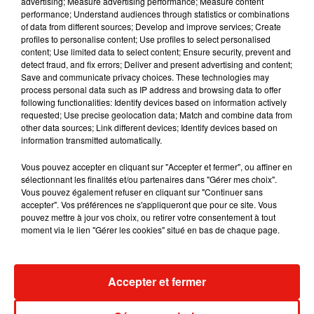
advertising; Measure advertising performance; Measure content
performance; Understand audiences through statistics or combinations
of data from different sources; Develop and improve services; Create
profiles to personalise content; Use profiles to select personalised
content; Use limited data to select content; Ensure security, prevent and
detect fraud, and fix errors; Deliver and present advertising and content;
Save and communicate privacy choices. These technologies may
process personal data such as IP address and browsing data to offer
following functionalities: Identify devices based on information actively
requested; Use precise geolocation data; Match and combine data from
other data sources; Link different devices; Identify devices based on
information transmitted automatically.
Vous pouvez accepter en cliquant sur "Accepter et fermer", ou affiner en
sélectionnant les finalités et/ou partenaires dans "Gérer mes choix".
Vous pouvez également refuser en cliquant sur "Continuer sans
accepter". Vos préférences ne s'appliqueront que pour ce site. Vous
Julien Lieb s’essaye à la vie de
Madonna sort 
pouvez mettre à jour vos choix, ou retirer votre consentement à tout
chatelain dans son nouveau clip
Sensation » a
moment via le lien "Gérer les cookies" situé en bas de chaque page.
7 août 2026
7 août 2026
+ DE MUSIQUE
Accepter et fermer