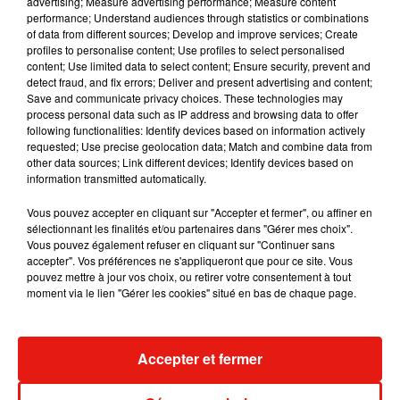
advertising; Measure advertising performance; Measure content
performance; Understand audiences through statistics or combinations
of data from different sources; Develop and improve services; Create
profiles to personalise content; Use profiles to select personalised
content; Use limited data to select content; Ensure security, prevent and
detect fraud, and fix errors; Deliver and present advertising and content;
Save and communicate privacy choices. These technologies may
process personal data such as IP address and browsing data to offer
following functionalities: Identify devices based on information actively
requested; Use precise geolocation data; Match and combine data from
other data sources; Link different devices; Identify devices based on
information transmitted automatically.
Vous pouvez accepter en cliquant sur "Accepter et fermer", ou affiner en
sélectionnant les finalités et/ou partenaires dans "Gérer mes choix".
Vous pouvez également refuser en cliquant sur "Continuer sans
accepter". Vos préférences ne s'appliqueront que pour ce site. Vous
Julien Lieb s’essaye à la vie de
Madonna sort 
pouvez mettre à jour vos choix, ou retirer votre consentement à tout
chatelain dans son nouveau clip
Sensation » a
moment via le lien "Gérer les cookies" situé en bas de chaque page.
7 août 2026
7 août 2026
+ DE MUSIQUE
Accepter et fermer