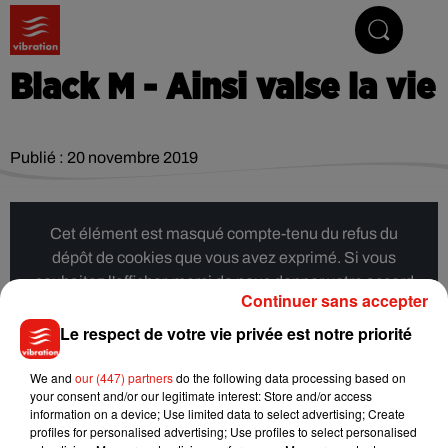
Vibrez avec nous
Black M - Ainsi valse la vie
Publié : 20 novembre 2019
Cet élément est masqué compte-tenu du refus du
dépôt de cookies que vous avez exprimé. Si vous
souhaitez l'afficher, merci de nous donner votre accord
Continuer sans accepter
en cliquant sur le bouton ci-dessous.
Le respect de votre vie privée est notre priorité
Afficher l'élément
We and
our (447) partners
do the following data processing based on
your consent and/or our legitimate interest: Store and/or access
information on a device; Use limited data to select advertising; Create
Musique
profiles for personalised advertising; Use profiles to select personalised