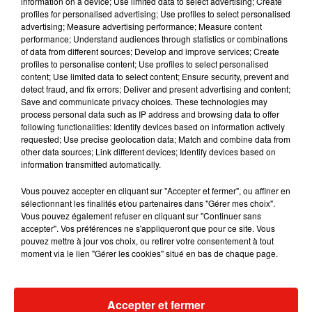
information on a device; Use limited data to select advertising; Create
profiles for personalised advertising; Use profiles to select personalised
advertising; Measure advertising performance; Measure content
Musique
performance; Understand audiences through statistics or combinations
of data from different sources; Develop and improve services; Create
profiles to personalise content; Use profiles to select personalised
content; Use limited data to select content; Ensure security, prevent and
detect fraud, and fix errors; Deliver and present advertising and content;
Save and communicate privacy choices. These technologies may
process personal data such as IP address and browsing data to offer
following functionalities: Identify devices based on information actively
requested; Use precise geolocation data; Match and combine data from
other data sources; Link different devices; Identify devices based on
information transmitted automatically.
Vous pouvez accepter en cliquant sur "Accepter et fermer", ou affiner en
sélectionnant les finalités et/ou partenaires dans "Gérer mes choix".
Vous pouvez également refuser en cliquant sur "Continuer sans
accepter". Vos préférences ne s'appliqueront que pour ce site. Vous
pouvez mettre à jour vos choix, ou retirer votre consentement à tout
moment via le lien "Gérer les cookies" situé en bas de chaque page.
Julien Lieb s’essaye à la vie de
Madonna sort 
chatelain dans son nouveau clip
Sensation » a
7 août 2026
7 août 2026
+ DE MUSIQUE
Accepter et fermer