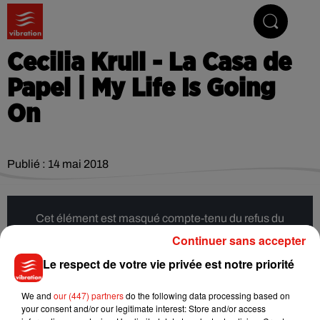
Vibrez avec nous
Cecilia Krull - La Casa de
Papel | My Life Is Going
On
Publié : 14 mai 2018
Cet élément est masqué compte-tenu du refus du
dépôt de cookies que vous avez exprimé. Si vous
Continuer sans accepter
souhaitez l'afficher, merci de nous donner votre accord
Le respect de votre vie privée est notre priorité
en cliquant sur le bouton ci-dessous.
We and
our (447) partners
do the following data processing based on
Afficher l'élément
your consent and/or our legitimate interest: Store and/or access