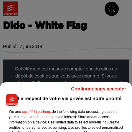
Vibrez avec nous
Dido - White Flag
Publié : 7 juin 2018
Cet élément est masqué compte-tenu du refus du
dépôt de cookies que vous avez exprimé. Si vous
souhaitez l'afficher, merci de nous donner votre accord
Continuer sans accepter
en cliquant sur le bouton ci-dessous.
Le respect de votre vie privée est notre priorité
Afficher l'élément
We and
our (447) partners
do the following data processing based on
your consent and/or our legitimate interest: Store and/or access
information on a device; Use limited data to select advertising; Create
Musique
profiles for personalised advertising; Use profiles to select personalised