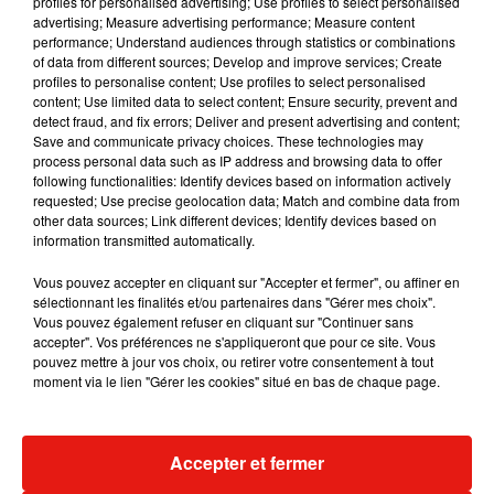
profiles for personalised advertising; Use profiles to select personalised
Musique
advertising; Measure advertising performance; Measure content
performance; Understand audiences through statistics or combinations
of data from different sources; Develop and improve services; Create
profiles to personalise content; Use profiles to select personalised
content; Use limited data to select content; Ensure security, prevent and
detect fraud, and fix errors; Deliver and present advertising and content;
Save and communicate privacy choices. These technologies may
process personal data such as IP address and browsing data to offer
following functionalities: Identify devices based on information actively
requested; Use precise geolocation data; Match and combine data from
other data sources; Link different devices; Identify devices based on
information transmitted automatically.
Vous pouvez accepter en cliquant sur "Accepter et fermer", ou affiner en
sélectionnant les finalités et/ou partenaires dans "Gérer mes choix".
Vous pouvez également refuser en cliquant sur "Continuer sans
accepter". Vos préférences ne s'appliqueront que pour ce site. Vous
pouvez mettre à jour vos choix, ou retirer votre consentement à tout
Benny Blanco invite Selena Gomez et
Tiny Desk invi
moment via le lien "Gérer les cookies" situé en bas de chaque page.
Becky G sur son nouveau single
live session s
5 août 2026
4 août 2026
+ DE MUSIQUE
Accepter et fermer