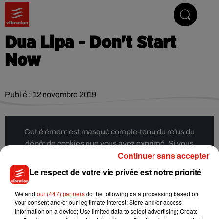
Vibrez avec nous
Dua Lipa - Don't Start
Now
Publié : 12 novembre 2019
Cet élément est masqué compte-tenu du refus du
dépôt de cookies que vous avez exprimé. Si vous
Continuer sans accepter
souhaitez l'afficher, merci de nous donner votre accord
en cliquant sur le bouton ci-dessous.
Le respect de votre vie privée est notre priorité
Afficher l'élément
We and
our (447) partners
do the following data processing based on
your consent and/or our legitimate interest: Store and/or access
information on a device; Use limited data to select advertising; Create