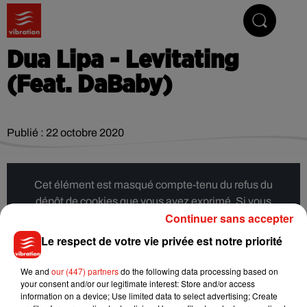
Vibrez avec nous
Dua Lipa - Levitating
(Feat. DaBaby)
Publié : 22 octobre 2020
Cet élément est masqué compte-tenu du refus du
dépôt de cookies que vous avez exprimé. Si vous
Continuer sans accepter
souhaitez l'afficher, merci de nous donner votre accord
en cliquant sur le bouton ci-dessous.
Le respect de votre vie privée est notre priorité
Afficher l'élément
We and
our (447) partners
do the following data processing based on
your consent and/or our legitimate interest: Store and/or access
information on a device; Use limited data to select advertising; Create