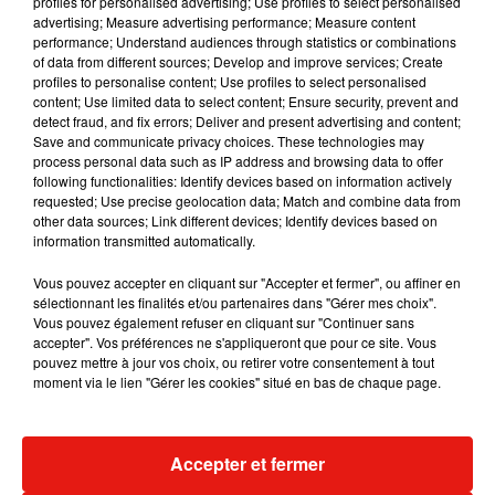
profiles for personalised advertising; Use profiles to select personalised
Musique
advertising; Measure advertising performance; Measure content
performance; Understand audiences through statistics or combinations
of data from different sources; Develop and improve services; Create
profiles to personalise content; Use profiles to select personalised
content; Use limited data to select content; Ensure security, prevent and
detect fraud, and fix errors; Deliver and present advertising and content;
Save and communicate privacy choices. These technologies may
process personal data such as IP address and browsing data to offer
following functionalities: Identify devices based on information actively
requested; Use precise geolocation data; Match and combine data from
other data sources; Link different devices; Identify devices based on
information transmitted automatically.
Vous pouvez accepter en cliquant sur "Accepter et fermer", ou affiner en
sélectionnant les finalités et/ou partenaires dans "Gérer mes choix".
Vous pouvez également refuser en cliquant sur "Continuer sans
accepter". Vos préférences ne s'appliqueront que pour ce site. Vous
pouvez mettre à jour vos choix, ou retirer votre consentement à tout
Julien Lieb s’essaye à la vie de
Madonna sort 
moment via le lien "Gérer les cookies" situé en bas de chaque page.
chatelain dans son nouveau clip
Sensation » a
7 août 2026
7 août 2026
+ DE MUSIQUE
Accepter et fermer