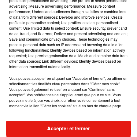
profiles for personalised advertising; Use profiles to select personalised
Musique
advertising; Measure advertising performance; Measure content
performance; Understand audiences through statistics or combinations
of data from different sources; Develop and improve services; Create
profiles to personalise content; Use profiles to select personalised
content; Use limited data to select content; Ensure security, prevent and
detect fraud, and fix errors; Deliver and present advertising and content;
Save and communicate privacy choices. These technologies may
process personal data such as IP address and browsing data to offer
following functionalities: Identify devices based on information actively
requested; Use precise geolocation data; Match and combine data from
other data sources; Link different devices; Identify devices based on
information transmitted automatically.
Vous pouvez accepter en cliquant sur "Accepter et fermer", ou affiner en
sélectionnant les finalités et/ou partenaires dans "Gérer mes choix".
Vous pouvez également refuser en cliquant sur "Continuer sans
accepter". Vos préférences ne s'appliqueront que pour ce site. Vous
pouvez mettre à jour vos choix, ou retirer votre consentement à tout
Julien Lieb s’essaye à la vie de
Madonna sort 
moment via le lien "Gérer les cookies" situé en bas de chaque page.
chatelain dans son nouveau clip
Sensation » a
7 août 2026
7 août 2026
+ DE MUSIQUE
Accepter et fermer