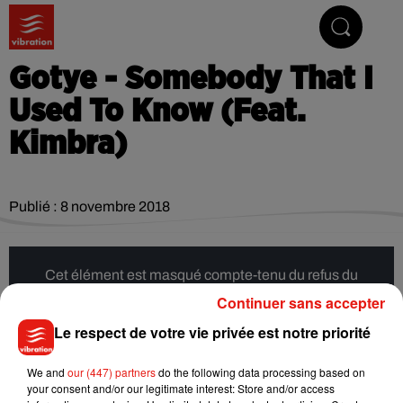
Vibrez avec nous
Gotye - Somebody That I
Used To Know (Feat.
Kimbra)
Publié : 8 novembre 2018
Cet élément est masqué compte-tenu du refus du
dépôt de cookies que vous avez exprimé. Si vous
Continuer sans accepter
souhaitez l'afficher, merci de nous donner votre accord
Le respect de votre vie privée est notre priorité
en cliquant sur le bouton ci-dessous.
We and
our (447) partners
do the following data processing based on
Afficher l'élément
your consent and/or our legitimate interest: Store and/or access