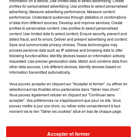
information on a device; Use limited data to select advertising; Create
profiles for personalised advertising; Use profiles to select personalised
advertising; Measure advertising performance; Measure content
Musique
performance; Understand audiences through statistics or combinations
of data from different sources; Develop and improve services; Create
profiles to personalise content; Use profiles to select personalised
content; Use limited data to select content; Ensure security, prevent and
detect fraud, and fix errors; Deliver and present advertising and content;
Save and communicate privacy choices. These technologies may
process personal data such as IP address and browsing data to offer
following functionalities: Identify devices based on information actively
requested; Use precise geolocation data; Match and combine data from
other data sources; Link different devices; Identify devices based on
information transmitted automatically.
Vous pouvez accepter en cliquant sur "Accepter et fermer", ou affiner en
sélectionnant les finalités et/ou partenaires dans "Gérer mes choix".
Vous pouvez également refuser en cliquant sur "Continuer sans
accepter". Vos préférences ne s'appliqueront que pour ce site. Vous
pouvez mettre à jour vos choix, ou retirer votre consentement à tout
moment via le lien "Gérer les cookies" situé en bas de chaque page.
Julien Lieb s’essaye à la vie de
Madonna sort 
chatelain dans son nouveau clip
Sensation » a
7 août 2026
7 août 2026
+ DE MUSIQUE
Accepter et fermer