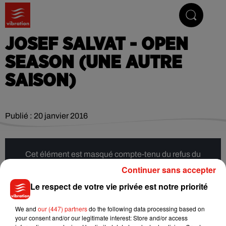
Vibrez avec nous
JOSEF SALVAT - OPEN
SEASON (UNE AUTRE
SAISON)
Publié : 20 janvier 2016
Cet élément est masqué compte-tenu du refus du
dépôt de cookies que vous avez exprimé. Si vous
Continuer sans accepter
souhaitez l'afficher, merci de nous donner votre accord
Le respect de votre vie privée est notre priorité
en cliquant sur le bouton ci-dessous.
We and
our (447) partners
do the following data processing based on
Afficher l'élément
your consent and/or our legitimate interest: Store and/or access