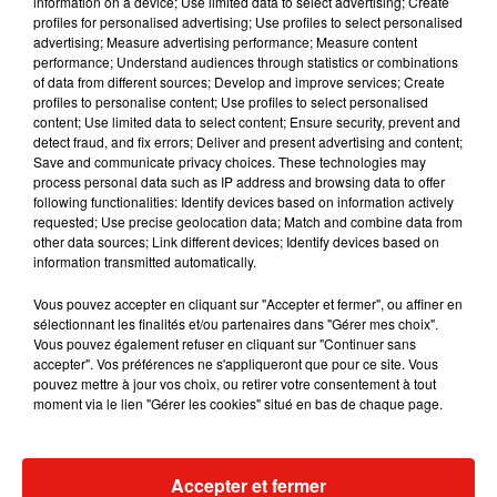
information on a device; Use limited data to select advertising; Create
profiles for personalised advertising; Use profiles to select personalised
advertising; Measure advertising performance; Measure content
Musique
performance; Understand audiences through statistics or combinations
of data from different sources; Develop and improve services; Create
profiles to personalise content; Use profiles to select personalised
content; Use limited data to select content; Ensure security, prevent and
detect fraud, and fix errors; Deliver and present advertising and content;
Save and communicate privacy choices. These technologies may
process personal data such as IP address and browsing data to offer
following functionalities: Identify devices based on information actively
requested; Use precise geolocation data; Match and combine data from
other data sources; Link different devices; Identify devices based on
information transmitted automatically.
Vous pouvez accepter en cliquant sur "Accepter et fermer", ou affiner en
sélectionnant les finalités et/ou partenaires dans "Gérer mes choix".
Vous pouvez également refuser en cliquant sur "Continuer sans
accepter". Vos préférences ne s'appliqueront que pour ce site. Vous
pouvez mettre à jour vos choix, ou retirer votre consentement à tout
moment via le lien "Gérer les cookies" situé en bas de chaque page.
Julien Lieb s’essaye à la vie de
Madonna sort 
chatelain dans son nouveau clip
Sensation » a
7 août 2026
7 août 2026
+ DE MUSIQUE
Accepter et fermer