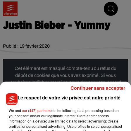
Vibrez avec nous
Justin Bieber - Yummy
Publié : 19 février 2020
Cet élément est masqué compte-tenu du refus du
dépôt de cookies que vous avez exprimé. Si vous
souhaitez l'afficher, merci de nous donner votre accord
Continuer sans accepter
en cliquant sur le bouton ci-dessous.
Le respect de votre vie privée est notre priorité
Afficher l'élément
We and
our (447) partners
do the following data processing based on
your consent and/or our legitimate interest: Store and/or access
information on a device; Use limited data to select advertising; Create
Musique
profiles for personalised advertising; Use profiles to select personalised