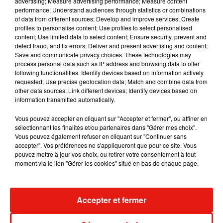
advertising; Measure advertising performance; Measure content
performance; Understand audiences through statistics or combinations
of data from different sources; Develop and improve services; Create
profiles to personalise content; Use profiles to select personalised
content; Use limited data to select content; Ensure security, prevent and
detect fraud, and fix errors; Deliver and present advertising and content;
Save and communicate privacy choices. These technologies may
process personal data such as IP address and browsing data to offer
following functionalities: Identify devices based on information actively
requested; Use precise geolocation data; Match and combine data from
other data sources; Link different devices; Identify devices based on
information transmitted automatically.
Vous pouvez accepter en cliquant sur "Accepter et fermer", ou affiner en
sélectionnant les finalités et/ou partenaires dans "Gérer mes choix".
Vous pouvez également refuser en cliquant sur "Continuer sans
accepter". Vos préférences ne s'appliqueront que pour ce site. Vous
Benny Blanco invite Selena Gomez et
Tiny Desk invi
pouvez mettre à jour vos choix, ou retirer votre consentement à tout
Becky G sur son nouveau single
live session s
moment via le lien "Gérer les cookies" situé en bas de chaque page.
5 août 2026
4 août 2026
+ DE MUSIQUE
Accepter et fermer