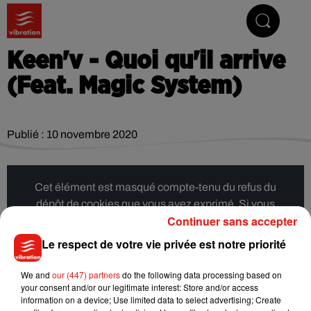
Vibrez avec nous
Keen'v - Quoi qu'il arrive
(Feat. Magic System)
Publié : 10 novembre 2020
Cet élément est masqué compte-tenu du refus du
dépôt de cookies que vous avez exprimé. Si vous
Continuer sans accepter
souhaitez l'afficher, merci de nous donner votre accord
en cliquant sur le bouton ci-dessous.
Le respect de votre vie privée est notre priorité
Afficher l'élément
We and
our (447) partners
do the following data processing based on
your consent and/or our legitimate interest: Store and/or access
information on a device; Use limited data to select advertising; Create