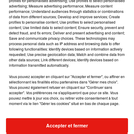
profiles for personalised advertising; Use profiles to select personalised
Musique
advertising; Measure advertising performance; Measure content
performance; Understand audiences through statistics or combinations
of data from different sources; Develop and improve services; Create
profiles to personalise content; Use profiles to select personalised
content; Use limited data to select content; Ensure security, prevent and
detect fraud, and fix errors; Deliver and present advertising and content;
Save and communicate privacy choices. These technologies may
process personal data such as IP address and browsing data to offer
following functionalities: Identify devices based on information actively
requested; Use precise geolocation data; Match and combine data from
other data sources; Link different devices; Identify devices based on
information transmitted automatically.
Vous pouvez accepter en cliquant sur "Accepter et fermer", ou affiner en
sélectionnant les finalités et/ou partenaires dans "Gérer mes choix".
Vous pouvez également refuser en cliquant sur "Continuer sans
accepter". Vos préférences ne s'appliqueront que pour ce site. Vous
pouvez mettre à jour vos choix, ou retirer votre consentement à tout
Benny Blanco invite Selena Gomez et
Tiny Desk invi
moment via le lien "Gérer les cookies" situé en bas de chaque page.
Becky G sur son nouveau single
live session s
5 août 2026
4 août 2026
+ DE MUSIQUE
Accepter et fermer