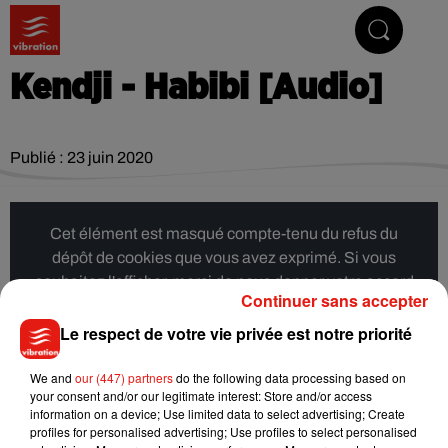
Vibrez avec nous
Kendji - Habibi [Audio]
Publié : 23 juin 2020
Cet élément est masqué compte-tenu du refus du
dépôt de cookies que vous avez exprimé. Si vous
souhaitez l'afficher, merci de nous donner votre accord
Continuer sans accepter
en cliquant sur le bouton ci-dessous.
Le respect de votre vie privée est notre priorité
Afficher l'élément
We and
our (447) partners
do the following data processing based on
your consent and/or our legitimate interest: Store and/or access
information on a device; Use limited data to select advertising; Create
Musique
profiles for personalised advertising; Use profiles to select personalised