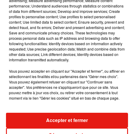
advertising; Measure advertising performance; Measure content
performance; Understand audiences through statistics or combinations
of data from different sources; Develop and improve services; Create
profiles to personalise content; Use profiles to select personalised
content; Use limited data to select content; Ensure security, prevent and
detect fraud, and fix errors; Deliver and present advertising and content;
Save and communicate privacy choices. These technologies may
process personal data such as IP address and browsing data to offer
following functionalities: Identify devices based on information actively
requested; Use precise geolocation data; Match and combine data from
other data sources; Link different devices; Identify devices based on
information transmitted automatically.
Vous pouvez accepter en cliquant sur "Accepter et fermer", ou affiner en
sélectionnant les finalités et/ou partenaires dans "Gérer mes choix".
Vous pouvez également refuser en cliquant sur "Continuer sans
accepter". Vos préférences ne s'appliqueront que pour ce site. Vous
Julien Lieb s’essaye à la vie de
Madonna sort 
pouvez mettre à jour vos choix, ou retirer votre consentement à tout
chatelain dans son nouveau clip
Sensation » a
moment via le lien "Gérer les cookies" situé en bas de chaque page.
7 août 2026
7 août 2026
+ DE MUSIQUE
Accepter et fermer