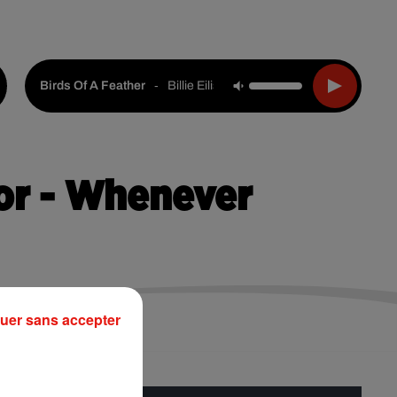
Live :
Choisir une ville
Webradios
Podcasts
-
Billie Eilish
Birds Of A Feather
or - Whenever
uer sans accepter