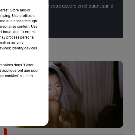
 merci de nous donner votre accord en cliquant sur le
erest: Store and/or
tising; Use profiles to
tand audiences through
personalise content; Use
 fraud, and fix errors;
 may process personal
mation actively
vices; Identify devices
rtenaires dans "Gérer
s'appliqueront que pour
les cookies" situé en
Ariana Grande prendra une pause après sa