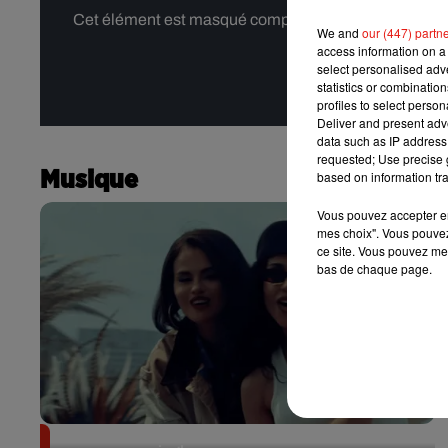
Cet élément est masqué compte-tenu du refus du dépôt
We and
our (447) partn
access information on a 
select personalised ad
statistics or combinatio
profiles to select person
Deliver and present adv
data such as IP address 
requested; Use precise g
Musique
based on information tra
Vous pouvez accepter en 
mes choix". Vous pouvez
ce site. Vous pouvez met
bas de chaque page.
Benny Blanco invite Selena Gomez et Becky G sur