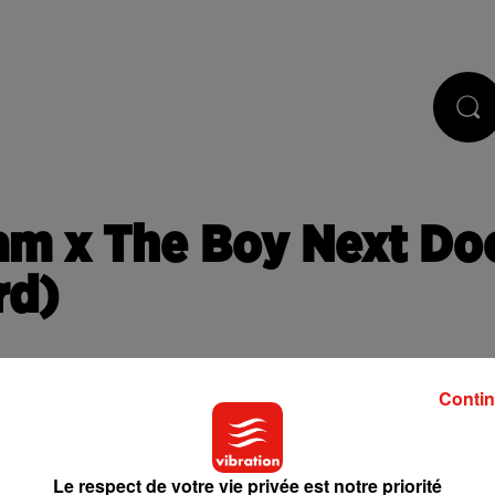
STS
JEUX
RÉGIE PUB
CONTACT
am x The Boy Next Do
rd)
Contin
Le respect de votre vie privée est notre priorité