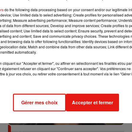
 de cookies que vous avez exprimé. Si vous souhaitez l'afficher,
ers
do the following data processing based on your consent and/or our legitimate int
bouton ci-dessous.
device; Use limited data to select advertising; Create profiles for personalised adver
vertising; Measure advertising performance; Measure content performance; Unders
ns of data from different sources; Develop and improve services; Create profiles to 
Afficher l'élément
alised content; Use limited data to select content; Ensure security, prevent and detect
ertising and content; Save and communicate privacy choices. These technologies
and browsing data to offer following functionalities: Identify devices based on infor
eolocation data; Match and combine data from other data sources; Link different de
nsmitted automatically.
cliquant sur "Accepter et fermer", ou affiner en sélectionnant les finalités et/ou pa
 également refuser en cliquant sur "Continuer sans accepter". Vos préférences ne 
tre à jour vos choix, ou retirer votre consentement à tout moment via le lien "Gérer 
Gérer mes choix
Accepter et fermer
Tiny Desk invite Charlie Puth pour une live session