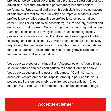
profiles for personalised advertising; Use profiles to select personalised
Musique
advertising; Measure advertising performance; Measure content
performance; Understand audiences through statistics or combinations
of data from different sources; Develop and improve services; Create
profiles to personalise content; Use profiles to select personalised
content; Use limited data to select content; Ensure security, prevent and
detect fraud, and fix errors; Deliver and present advertising and content;
Save and communicate privacy choices. These technologies may
process personal data such as IP address and browsing data to offer
following functionalities: Identify devices based on information actively
requested; Use precise geolocation data; Match and combine data from
other data sources; Link different devices; Identify devices based on
information transmitted automatically.
Vous pouvez accepter en cliquant sur "Accepter et fermer", ou affiner en
sélectionnant les finalités et/ou partenaires dans "Gérer mes choix".
Vous pouvez également refuser en cliquant sur "Continuer sans
accepter". Vos préférences ne s'appliqueront que pour ce site. Vous
pouvez mettre à jour vos choix, ou retirer votre consentement à tout
Julien Lieb s’essaye à la vie de
Madonna sort 
moment via le lien "Gérer les cookies" situé en bas de chaque page.
chatelain dans son nouveau clip
Sensation » a
7 août 2026
7 août 2026
+ DE MUSIQUE
Accepter et fermer