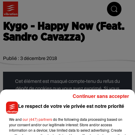
Vibrez avec nous
Kygo - Happy Now (Feat.
Sandro Cavazza)
Publié : 3 décembre 2018
Cet élément est masqué compte-tenu du refus du
dépôt de cookies que vous avez exprimé. Si vous
Continuer sans accepter
souhaitez l'afficher, merci de nous donner votre accord
en cliquant sur le bouton ci-dessous.
Le respect de votre vie privée est notre priorité
Afficher l'élément
We and
our (447) partners
do the following data processing based on
your consent and/or our legitimate interest: Store and/or access
information on a device; Use limited data to select advertising; Create