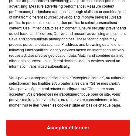
profiles for personalised advertising; Use profiles to select personalised
Musique
advertising; Measure advertising performance; Measure content
performance; Understand audiences through statistics or combinations
of data from different sources; Develop and improve services; Create
profiles to personalise content; Use profiles to select personalised
content; Use limited data to select content; Ensure security, prevent and
detect fraud, and fix errors; Deliver and present advertising and content;
Save and communicate privacy choices. These technologies may
process personal data such as IP address and browsing data to offer
following functionalities: Identify devices based on information actively
requested; Use precise geolocation data; Match and combine data from
other data sources; Link different devices; Identify devices based on
information transmitted automatically.
Vous pouvez accepter en cliquant sur "Accepter et fermer", ou affiner en
sélectionnant les finalités et/ou partenaires dans "Gérer mes choix".
Vous pouvez également refuser en cliquant sur "Continuer sans
accepter". Vos préférences ne s'appliqueront que pour ce site. Vous
pouvez mettre à jour vos choix, ou retirer votre consentement à tout
Julien Lieb s’essaye à la vie de
Madonna sort 
moment via le lien "Gérer les cookies" situé en bas de chaque page.
chatelain dans son nouveau clip
Sensation » a
7 août 2026
7 août 2026
+ DE MUSIQUE
Accepter et fermer