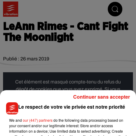
Vibrez avec nous
LeAnn Rimes - Cant Fight
The Moonlight
Publié : 26 mars 2019
Cet élément est masqué compte-tenu du refus du
dépôt de cookies que vous avez exprimé. Si vous
Continuer sans accepter
souhaitez l'afficher, merci de nous donner votre accord
en cliquant sur le bouton ci-dessous.
Le respect de votre vie privée est notre priorité
Afficher l'élément
We and
our (447) partners
do the following data processing based on
your consent and/or our legitimate interest: Store and/or access
information on a device; Use limited data to select advertising; Create