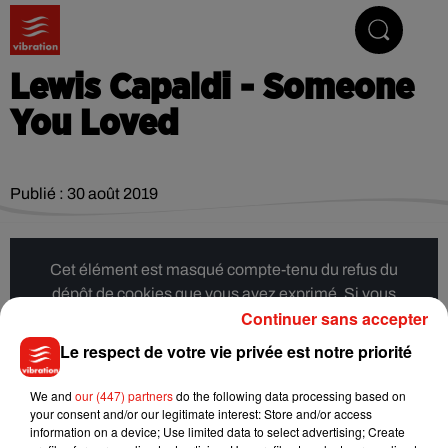
Vibrez avec nous
Lewis Capaldi - Someone
You Loved
Publié : 30 août 2019
Cet élément est masqué compte-tenu du refus du
dépôt de cookies que vous avez exprimé. Si vous
Continuer sans accepter
souhaitez l'afficher, merci de nous donner votre accord
en cliquant sur le bouton ci-dessous.
Le respect de votre vie privée est notre priorité
Afficher l'élément
We and
our (447) partners
do the following data processing based on
your consent and/or our legitimate interest: Store and/or access
information on a device; Use limited data to select advertising; Create