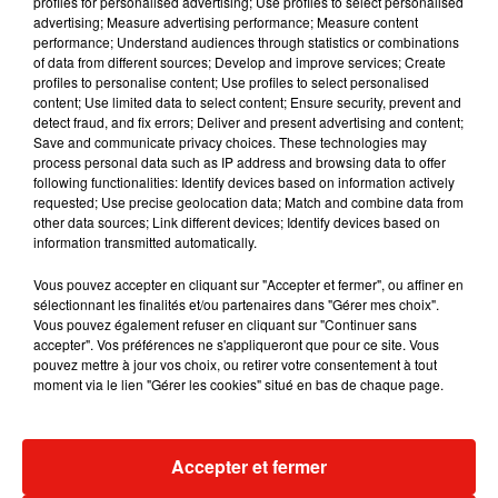
profiles for personalised advertising; Use profiles to select personalised
Musique
advertising; Measure advertising performance; Measure content
performance; Understand audiences through statistics or combinations
of data from different sources; Develop and improve services; Create
profiles to personalise content; Use profiles to select personalised
content; Use limited data to select content; Ensure security, prevent and
detect fraud, and fix errors; Deliver and present advertising and content;
Save and communicate privacy choices. These technologies may
process personal data such as IP address and browsing data to offer
following functionalities: Identify devices based on information actively
requested; Use precise geolocation data; Match and combine data from
other data sources; Link different devices; Identify devices based on
information transmitted automatically.
Vous pouvez accepter en cliquant sur "Accepter et fermer", ou affiner en
sélectionnant les finalités et/ou partenaires dans "Gérer mes choix".
Vous pouvez également refuser en cliquant sur "Continuer sans
accepter". Vos préférences ne s'appliqueront que pour ce site. Vous
pouvez mettre à jour vos choix, ou retirer votre consentement à tout
Julien Lieb s’essaye à la vie de
Madonna sort 
moment via le lien "Gérer les cookies" situé en bas de chaque page.
chatelain dans son nouveau clip
Sensation » a
7 août 2026
7 août 2026
+ DE MUSIQUE
Accepter et fermer