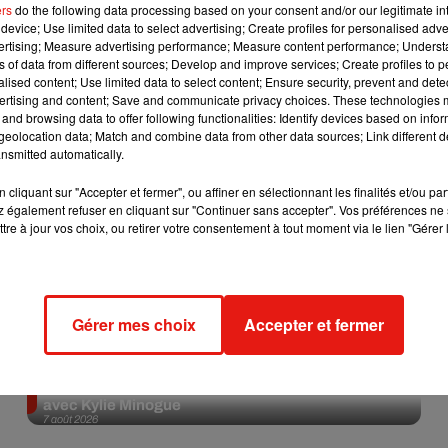
ers
do the following data processing based on your consent and/or our legitimate int
device; Use limited data to select advertising; Create profiles for personalised adver
Afficher l'élément
vertising; Measure advertising performance; Measure content performance; Unders
ns of data from different sources; Develop and improve services; Create profiles to 
alised content; Use limited data to select content; Ensure security, prevent and detect
ertising and content; Save and communicate privacy choices. These technologies
and browsing data to offer following functionalities: Identify devices based on infor
eolocation data; Match and combine data from other data sources; Link different de
nsmitted automatically.
cliquant sur "Accepter et fermer", ou affiner en sélectionnant les finalités et/ou pa
 également refuser en cliquant sur "Continuer sans accepter". Vos préférences ne 
tre à jour vos choix, ou retirer votre consentement à tout moment via le lien "Gérer 
Gérer mes choix
Accepter et fermer
Madonna sort enfin le remix de « Love Sensation »
avec Kylie Minogue
7 août 2026