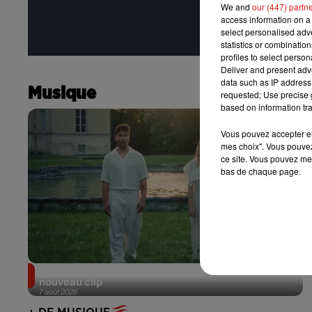
We and
our (447) partn
access information on a 
select personalised ad
statistics or combinatio
profiles to select person
Deliver and present adv
data such as IP address 
Musique
requested; Use precise g
based on information tra
Vous pouvez accepter en 
mes choix". Vous pouvez
ce site. Vous pouvez met
bas de chaque page.
Julien Lieb s’essaye à la vie de chatelain dans son
nouveau clip
7 août 2026