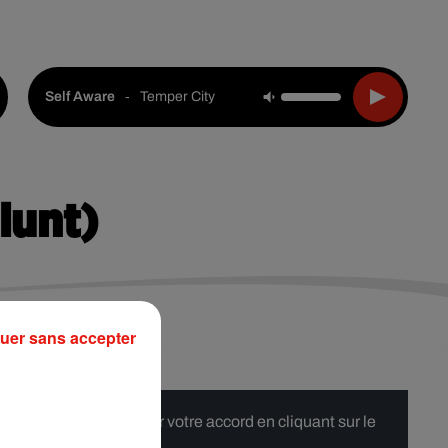
Live :
Choisir une ville
Webradios
Podcasts
-
Temper City
Self Aware
lunt)
uer sans accepter
 merci de nous donner votre accord en cliquant sur le