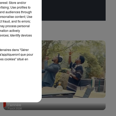
erest: Store and/or
tising; Use profiles to
tand audiences through
personalise content; Use
 fraud, and fix errors;
 may process personal
mation actively
vices; Identify devices
rtenaires dans "Gérer
s'appliqueront que pour
les cookies" situé en
Tayc et Didi B dévoilent le single le plus dansant de
l’année
7 août 2026