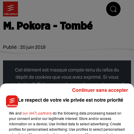
Vibrez avec nous
M. Pokora - Tombé
Publié : 20 juin 2019
Cet élément est masqué compte-tenu du refus du
dépôt de cookies que vous avez exprimé. Si vous
souhaitez l'afficher, merci de nous donner votre accord
Continuer sans accepter
en cliquant sur le bouton ci-dessous.
Le respect de votre vie privée est notre priorité
Afficher l'élément
We and
our (447) partners
do the following data processing based on
your consent and/or our legitimate interest: Store and/or access
information on a device; Use limited data to select advertising; Create
Musique
profiles for personalised advertising; Use profiles to select personalised