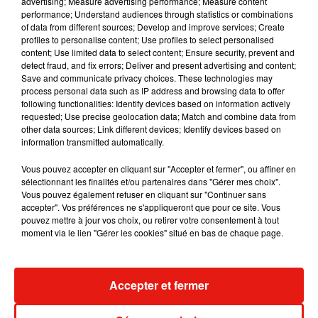
advertising; Measure advertising performance; Measure content
performance; Understand audiences through statistics or combinations
of data from different sources; Develop and improve services; Create
profiles to personalise content; Use profiles to select personalised
content; Use limited data to select content; Ensure security, prevent and
detect fraud, and fix errors; Deliver and present advertising and content;
Save and communicate privacy choices. These technologies may
process personal data such as IP address and browsing data to offer
following functionalities: Identify devices based on information actively
requested; Use precise geolocation data; Match and combine data from
other data sources; Link different devices; Identify devices based on
information transmitted automatically.
Vous pouvez accepter en cliquant sur "Accepter et fermer", ou affiner en
sélectionnant les finalités et/ou partenaires dans "Gérer mes choix".
Vous pouvez également refuser en cliquant sur "Continuer sans
accepter". Vos préférences ne s'appliqueront que pour ce site. Vous
Benny Blanco invite Selena Gomez et
Tiny Desk invi
pouvez mettre à jour vos choix, ou retirer votre consentement à tout
Becky G sur son nouveau single
live session s
moment via le lien "Gérer les cookies" situé en bas de chaque page.
5 août 2026
4 août 2026
+ DE MUSIQUE
Accepter et fermer