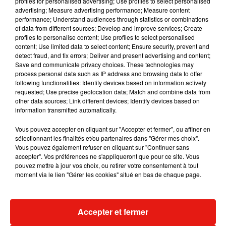
profiles for personalised advertising; Use profiles to select personalised
Musique
advertising; Measure advertising performance; Measure content
performance; Understand audiences through statistics or combinations
of data from different sources; Develop and improve services; Create
profiles to personalise content; Use profiles to select personalised
content; Use limited data to select content; Ensure security, prevent and
detect fraud, and fix errors; Deliver and present advertising and content;
Save and communicate privacy choices. These technologies may
process personal data such as IP address and browsing data to offer
following functionalities: Identify devices based on information actively
requested; Use precise geolocation data; Match and combine data from
other data sources; Link different devices; Identify devices based on
information transmitted automatically.
Vous pouvez accepter en cliquant sur "Accepter et fermer", ou affiner en
sélectionnant les finalités et/ou partenaires dans "Gérer mes choix".
Vous pouvez également refuser en cliquant sur "Continuer sans
accepter". Vos préférences ne s'appliqueront que pour ce site. Vous
pouvez mettre à jour vos choix, ou retirer votre consentement à tout
Benny Blanco invite Selena Gomez et
Tiny Desk invi
moment via le lien "Gérer les cookies" situé en bas de chaque page.
Becky G sur son nouveau single
live session s
5 août 2026
4 août 2026
+ DE MUSIQUE
Accepter et fermer