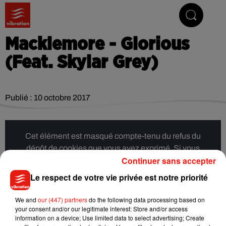
Vibrez avec nous
Macklemore - Glorious
(Feat. Skylar Grey)
Publié : 10 octobre 2017
Cet élément est masqué compte-tenu du refus du
dépôt de cookies que vous avez exprimé. Si vous
Continuer sans accepter
souhaitez l'afficher, merci de nous donner votre accord
en cliquant sur le bouton ci-dessous.
Le respect de votre vie privée est notre priorité
Afficher l'élément
We and
our (447) partners
do the following data processing based on
your consent and/or our legitimate interest: Store and/or access
information on a device; Use limited data to select advertising; Create