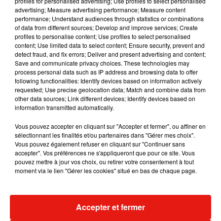
profiles for personalised advertising; Use profiles to select personalised
Musique
advertising; Measure advertising performance; Measure content
performance; Understand audiences through statistics or combinations
of data from different sources; Develop and improve services; Create
profiles to personalise content; Use profiles to select personalised
content; Use limited data to select content; Ensure security, prevent and
detect fraud, and fix errors; Deliver and present advertising and content;
Save and communicate privacy choices. These technologies may
process personal data such as IP address and browsing data to offer
following functionalities: Identify devices based on information actively
requested; Use precise geolocation data; Match and combine data from
other data sources; Link different devices; Identify devices based on
information transmitted automatically.
Vous pouvez accepter en cliquant sur "Accepter et fermer", ou affiner en
sélectionnant les finalités et/ou partenaires dans "Gérer mes choix".
Vous pouvez également refuser en cliquant sur "Continuer sans
accepter". Vos préférences ne s'appliqueront que pour ce site. Vous
pouvez mettre à jour vos choix, ou retirer votre consentement à tout
Julien Lieb s’essaye à la vie de
Madonna sort 
moment via le lien "Gérer les cookies" situé en bas de chaque page.
chatelain dans son nouveau clip
Sensation » a
7 août 2026
7 août 2026
+ DE MUSIQUE
Accepter et fermer