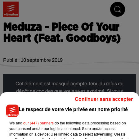
Vibrez avec nous
Meduza - Piece Of Your
Heart (Feat. Goodboys)
Publié : 10 septembre 2019
Cet élément est masqué compte-tenu du refus du
dépôt de cookies que vous avez exprimé. Si vous
Continuer sans accepter
souhaitez l'afficher, merci de nous donner votre accord
en cliquant sur le bouton ci-dessous.
Le respect de votre vie privée est notre priorité
Afficher l'élément
We and
our (447) partners
do the following data processing based on
your consent and/or our legitimate interest: Store and/or access
information on a device; Use limited data to select advertising; Create