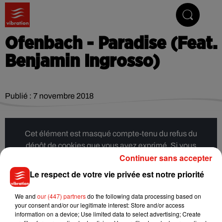
Vibrez avec nous
Ofenbach - Paradise (Feat.
Benjamin Ingrosso)
Publié : 7 novembre 2018
Cet élément est masqué compte-tenu du refus du
dépôt de cookies que vous avez exprimé. Si vous
Continuer sans accepter
souhaitez l'afficher, merci de nous donner votre accord
en cliquant sur le bouton ci-dessous.
Le respect de votre vie privée est notre priorité
Afficher l'élément
We and
our (447) partners
do the following data processing based on
your consent and/or our legitimate interest: Store and/or access
information on a device; Use limited data to select advertising; Create