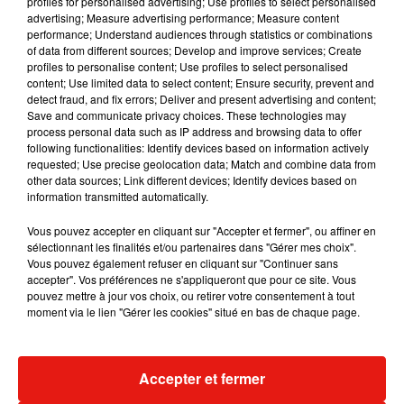
profiles for personalised advertising; Use profiles to select personalised
Musique
advertising; Measure advertising performance; Measure content
performance; Understand audiences through statistics or combinations
of data from different sources; Develop and improve services; Create
profiles to personalise content; Use profiles to select personalised
content; Use limited data to select content; Ensure security, prevent and
detect fraud, and fix errors; Deliver and present advertising and content;
Save and communicate privacy choices. These technologies may
process personal data such as IP address and browsing data to offer
following functionalities: Identify devices based on information actively
requested; Use precise geolocation data; Match and combine data from
other data sources; Link different devices; Identify devices based on
information transmitted automatically.
Vous pouvez accepter en cliquant sur "Accepter et fermer", ou affiner en
sélectionnant les finalités et/ou partenaires dans "Gérer mes choix".
Vous pouvez également refuser en cliquant sur "Continuer sans
accepter". Vos préférences ne s'appliqueront que pour ce site. Vous
pouvez mettre à jour vos choix, ou retirer votre consentement à tout
Julien Lieb s’essaye à la vie de
Madonna sort 
moment via le lien "Gérer les cookies" situé en bas de chaque page.
chatelain dans son nouveau clip
Sensation » a
7 août 2026
7 août 2026
+ DE MUSIQUE
Accepter et fermer