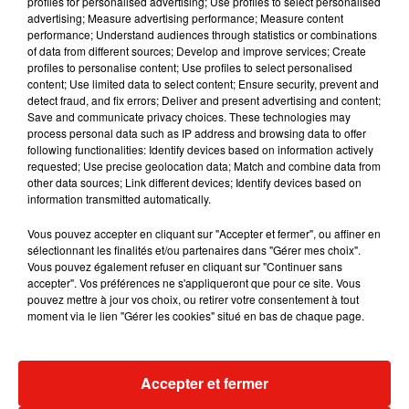
profiles for personalised advertising; Use profiles to select personalised
Musique
advertising; Measure advertising performance; Measure content
performance; Understand audiences through statistics or combinations
of data from different sources; Develop and improve services; Create
profiles to personalise content; Use profiles to select personalised
content; Use limited data to select content; Ensure security, prevent and
detect fraud, and fix errors; Deliver and present advertising and content;
Save and communicate privacy choices. These technologies may
process personal data such as IP address and browsing data to offer
following functionalities: Identify devices based on information actively
requested; Use precise geolocation data; Match and combine data from
other data sources; Link different devices; Identify devices based on
information transmitted automatically.
Vous pouvez accepter en cliquant sur "Accepter et fermer", ou affiner en
sélectionnant les finalités et/ou partenaires dans "Gérer mes choix".
Vous pouvez également refuser en cliquant sur "Continuer sans
accepter". Vos préférences ne s'appliqueront que pour ce site. Vous
pouvez mettre à jour vos choix, ou retirer votre consentement à tout
Julien Lieb s’essaye à la vie de
Madonna sort 
moment via le lien "Gérer les cookies" situé en bas de chaque page.
chatelain dans son nouveau clip
Sensation » a
7 août 2026
7 août 2026
+ DE MUSIQUE
Accepter et fermer