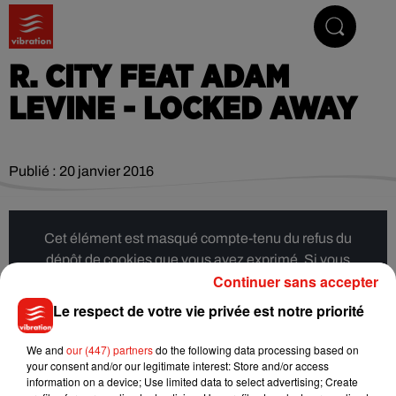
Vibrez avec nous
R. CITY FEAT ADAM
LEVINE - LOCKED AWAY
Publié : 20 janvier 2016
Cet élément est masqué compte-tenu du refus du
dépôt de cookies que vous avez exprimé. Si vous
Continuer sans accepter
souhaitez l'afficher, merci de nous donner votre accord
en cliquant sur le bouton ci-dessous.
Le respect de votre vie privée est notre priorité
Afficher l'élément
We and
our (447) partners
do the following data processing based on
your consent and/or our legitimate interest: Store and/or access
information on a device; Use limited data to select advertising; Create