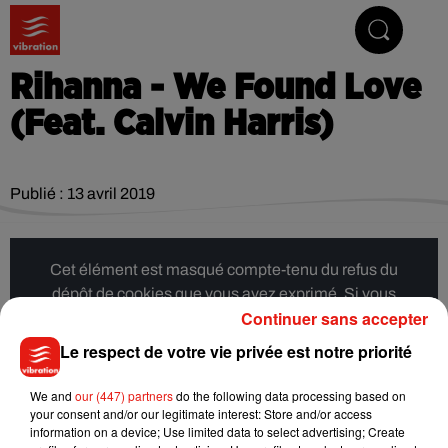
Vibrez avec nous
Rihanna - We Found Love
(Feat. Calvin Harris)
Publié : 13 avril 2019
Cet élément est masqué compte-tenu du refus du
dépôt de cookies que vous avez exprimé. Si vous
Continuer sans accepter
souhaitez l'afficher, merci de nous donner votre accord
en cliquant sur le bouton ci-dessous.
Le respect de votre vie privée est notre priorité
Afficher l'élément
We and
our (447) partners
do the following data processing based on
your consent and/or our legitimate interest: Store and/or access
information on a device; Use limited data to select advertising; Create