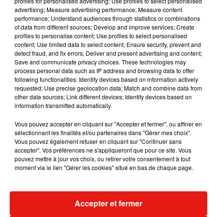
profiles for personalised advertising; Use profiles to select personalised
Musique
advertising; Measure advertising performance; Measure content
performance; Understand audiences through statistics or combinations
of data from different sources; Develop and improve services; Create
profiles to personalise content; Use profiles to select personalised
content; Use limited data to select content; Ensure security, prevent and
detect fraud, and fix errors; Deliver and present advertising and content;
Save and communicate privacy choices. These technologies may
process personal data such as IP address and browsing data to offer
following functionalities: Identify devices based on information actively
requested; Use precise geolocation data; Match and combine data from
other data sources; Link different devices; Identify devices based on
information transmitted automatically.
Vous pouvez accepter en cliquant sur "Accepter et fermer", ou affiner en
sélectionnant les finalités et/ou partenaires dans "Gérer mes choix".
Vous pouvez également refuser en cliquant sur "Continuer sans
accepter". Vos préférences ne s'appliqueront que pour ce site. Vous
pouvez mettre à jour vos choix, ou retirer votre consentement à tout
Julien Lieb s’essaye à la vie de
Madonna sort 
moment via le lien "Gérer les cookies" situé en bas de chaque page.
chatelain dans son nouveau clip
Sensation » a
7 août 2026
7 août 2026
+ DE MUSIQUE
Accepter et fermer