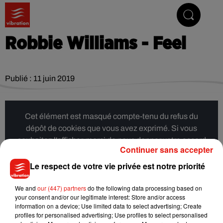
Vibrez avec nous
Robbie Williams - Feel
Publié : 11 juin 2019
Cet élément est masqué compte-tenu du refus du
dépôt de cookies que vous avez exprimé. Si vous
souhaitez l'afficher, merci de nous donner votre accord
Continuer sans accepter
en cliquant sur le bouton ci-dessous.
Le respect de votre vie privée est notre priorité
Afficher l'élément
We and
our (447) partners
do the following data processing based on
your consent and/or our legitimate interest: Store and/or access
information on a device; Use limited data to select advertising; Create
Musique
profiles for personalised advertising; Use profiles to select personalised