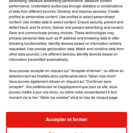
advertising; Measure advertising performance; Measure content
performance; Understand audiences through statistics or combinations
of data from different sources; Develop and improve services; Create
profiles to personalise content; Use profiles to select personalised
content; Use limited data to select content; Ensure security, prevent and
detect fraud, and fix errors; Deliver and present advertising and content;
Save and communicate privacy choices. These technologies may
process personal data such as IP address and browsing data to offer
following functionalities: Identify devices based on information actively
requested; Use precise geolocation data; Match and combine data from
other data sources; Link different devices; Identify devices based on
information transmitted automatically.
Vous pouvez accepter en cliquant sur "Accepter et fermer", ou affiner en
sélectionnant les finalités et/ou partenaires dans "Gérer mes choix".
Vous pouvez également refuser en cliquant sur "Continuer sans
accepter". Vos préférences ne s'appliqueront que pour ce site. Vous
Benny Blanco invite Selena Gomez et
Tiny Desk invi
pouvez mettre à jour vos choix, ou retirer votre consentement à tout
Becky G sur son nouveau single
live session s
moment via le lien "Gérer les cookies" situé en bas de chaque page.
5 août 2026
4 août 2026
+ DE MUSIQUE
Accepter et fermer