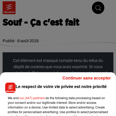
Vibrez avec nous
Souf - Ça c'est fait
Publié : 6 août 2019
Cet élément est masqué compte-tenu du refus du
dépôt de cookies que vous avez exprimé. Si vous
souhaitez l'afficher, merci de nous donner votre accord
Continuer sans accepter
en cliquant sur le bouton ci-dessous.
Le respect de votre vie privée est notre priorité
Afficher l'élément
We and
our (447) partners
do the following data processing based on
your consent and/or our legitimate interest: Store and/or access
information on a device; Use limited data to select advertising; Create
Musique
profiles for personalised advertising; Use profiles to select personalised