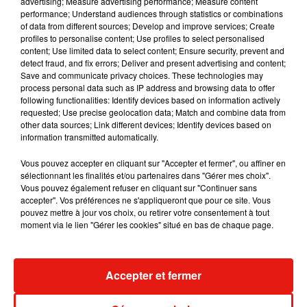
advertising; Measure advertising performance; Measure content
performance; Understand audiences through statistics or combinations
of data from different sources; Develop and improve services; Create
profiles to personalise content; Use profiles to select personalised
content; Use limited data to select content; Ensure security, prevent and
detect fraud, and fix errors; Deliver and present advertising and content;
Save and communicate privacy choices. These technologies may
process personal data such as IP address and browsing data to offer
following functionalities: Identify devices based on information actively
requested; Use precise geolocation data; Match and combine data from
other data sources; Link different devices; Identify devices based on
information transmitted automatically.
Vous pouvez accepter en cliquant sur "Accepter et fermer", ou affiner en
sélectionnant les finalités et/ou partenaires dans "Gérer mes choix".
Vous pouvez également refuser en cliquant sur "Continuer sans
accepter". Vos préférences ne s'appliqueront que pour ce site. Vous
Julien Lieb s’essaye à la vie de
Madonna sort 
pouvez mettre à jour vos choix, ou retirer votre consentement à tout
chatelain dans son nouveau clip
Sensation » a
moment via le lien "Gérer les cookies" situé en bas de chaque page.
7 août 2026
7 août 2026
+ DE MUSIQUE
Accepter et fermer