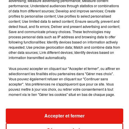
advertising; Measure advertising performance; Measure content
performance; Understand audiences through statistics or combinations
of data from different sources; Develop and improve services; Create
profiles to personalise content; Use profiles to select personalised
content; Use limited data to select content; Ensure security, prevent and
detect fraud, and fix errors; Deliver and present advertising and content;
Save and communicate privacy choices. These technologies may
process personal data such as IP address and browsing data to offer
following functionalities: Identify devices based on information actively
requested; Use precise geolocation data; Match and combine data from
other data sources; Link different devices; Identify devices based on
information transmitted automatically.
Vous pouvez accepter en cliquant sur "Accepter et fermer", ou affiner en
sélectionnant les finalités et/ou partenaires dans "Gérer mes choix".
Vous pouvez également refuser en cliquant sur "Continuer sans
accepter". Vos préférences ne s'appliqueront que pour ce site. Vous
Benny Blanco invite Selena Gomez et
Tiny Desk invi
pouvez mettre à jour vos choix, ou retirer votre consentement à tout
Becky G sur son nouveau single
live session s
moment via le lien "Gérer les cookies" situé en bas de chaque page.
5 août 2026
4 août 2026
+ DE MUSIQUE
Accepter et fermer