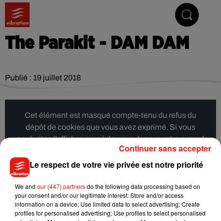
Vibrez avec nous
The Parakit - DAM DAM
Publié : 19 juillet 2018
Cet élément est masqué compte-tenu du refus du
dépôt de cookies que vous avez exprimé. Si vous
souhaitez l'afficher, merci de nous donner votre accord
Continuer sans accepter
en cliquant sur le bouton ci-dessous.
Le respect de votre vie privée est notre priorité
Afficher l'élément
We and
our (447) partners
do the following data processing based on
your consent and/or our legitimate interest: Store and/or access
information on a device; Use limited data to select advertising; Create
Musique
profiles for personalised advertising; Use profiles to select personalised