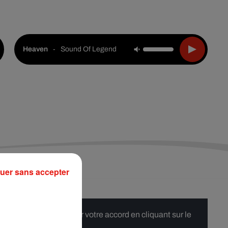
Live :
Choisir une ville
Webradios
Podcasts
-
Sound Of Legend
Heaven
uer sans accepter
 merci de nous donner votre accord en cliquant sur le