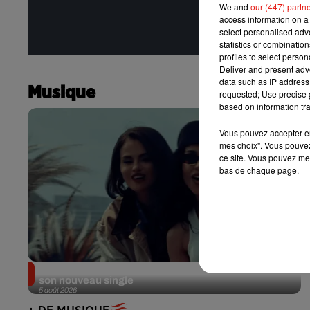
We and
our (447) partn
access information on a 
select personalised ad
statistics or combinatio
profiles to select person
Deliver and present adv
data such as IP address 
Musique
requested; Use precise g
based on information tra
Vous pouvez accepter en 
mes choix". Vous pouvez
ce site. Vous pouvez met
bas de chaque page.
Benny Blanco invite Selena Gomez et Becky G sur
son nouveau single
5 août 2026