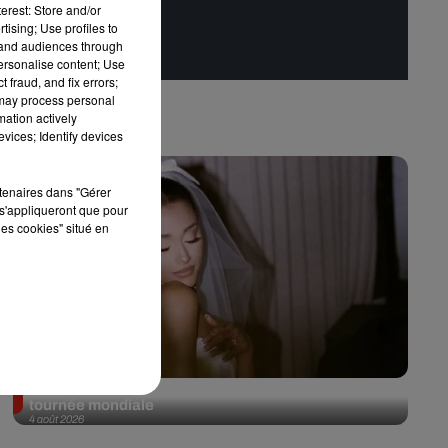
erest: Store and/or
tising; Use profiles to
tand audiences through
personalise content; Use
 fraud, and fix errors;
 may process personal
mation actively
vices; Identify devices
rtenaires dans "Gérer
s'appliqueront que pour
les cookies" situé en
Ariana Grande prendra une pause après sa
tournée mondiale
4 août 2026