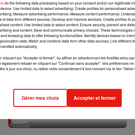
ers
do the following data processing based on your consent and/or our legitimate int
device; Use limited data to select advertising; Create profiles for personalised adver
Afficher l'élément
vertising; Measure advertising performance; Measure content performance; Unders
ns of data from different sources; Develop and improve services; Create profiles to 
alised content; Use limited data to select content; Ensure security, prevent and detect
ertising and content; Save and communicate privacy choices. These technologies
and browsing data to offer following functionalities: Identify devices based on infor
eolocation data; Match and combine data from other data sources; Link different de
nsmitted automatically.
cliquant sur "Accepter et fermer", ou affiner en sélectionnant les finalités et/ou pa
 également refuser en cliquant sur "Continuer sans accepter". Vos préférences ne 
tre à jour vos choix, ou retirer votre consentement à tout moment via le lien "Gérer 
Gérer mes choix
Accepter et fermer
Tiny Desk invite Charlie Puth pour une live session
solaire
4 août 2026