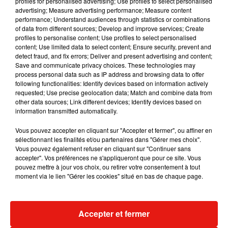
profiles for personalised advertising; Use profiles to select personalised
Musique
advertising; Measure advertising performance; Measure content
performance; Understand audiences through statistics or combinations
of data from different sources; Develop and improve services; Create
profiles to personalise content; Use profiles to select personalised
content; Use limited data to select content; Ensure security, prevent and
detect fraud, and fix errors; Deliver and present advertising and content;
Save and communicate privacy choices. These technologies may
process personal data such as IP address and browsing data to offer
following functionalities: Identify devices based on information actively
requested; Use precise geolocation data; Match and combine data from
other data sources; Link different devices; Identify devices based on
information transmitted automatically.
Vous pouvez accepter en cliquant sur "Accepter et fermer", ou affiner en
sélectionnant les finalités et/ou partenaires dans "Gérer mes choix".
Vous pouvez également refuser en cliquant sur "Continuer sans
accepter". Vos préférences ne s'appliqueront que pour ce site. Vous
pouvez mettre à jour vos choix, ou retirer votre consentement à tout
Julien Lieb s’essaye à la vie de
Madonna sort 
moment via le lien "Gérer les cookies" situé en bas de chaque page.
chatelain dans son nouveau clip
Sensation » a
7 août 2026
7 août 2026
+ DE MUSIQUE
Accepter et fermer